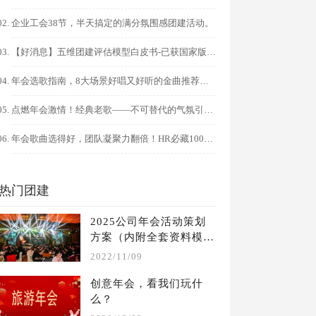
企业工会38节，半天搞定的满分氛围感团建活动。
【好消息】五维团建评估模型白皮书-已获国家版权局作品登记
年会选歌指南，8大场景好唱又好听的金曲推荐，点燃全场氛围！
点燃年会激情！经典老歌——不可替代的气氛引擎！?
年会歌曲选得好，团队凝聚力翻倍！HR必藏100+金曲清单
热门团建
2025公司年会活动策划
方案（内附全套资料模
板）
2022/11/09
创意年会，看我们玩什
么？