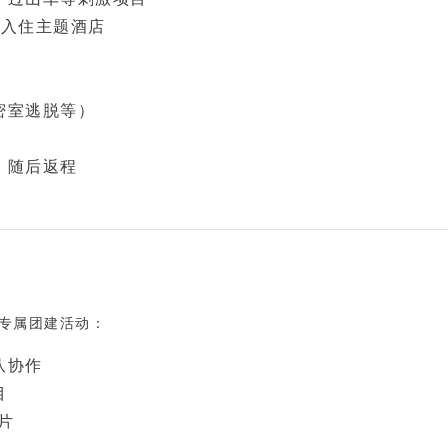
后入住主题酒店
密室逃脱等）
，随后返程
！
专属团建活动：
队协作
目
片