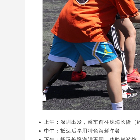
上午
：深圳出发，乘车前往珠海长隆（
中午
：抵达后享用特色海鲜午餐
下午
：畅玩
长隆海洋王国
，体验鲸鲨馆