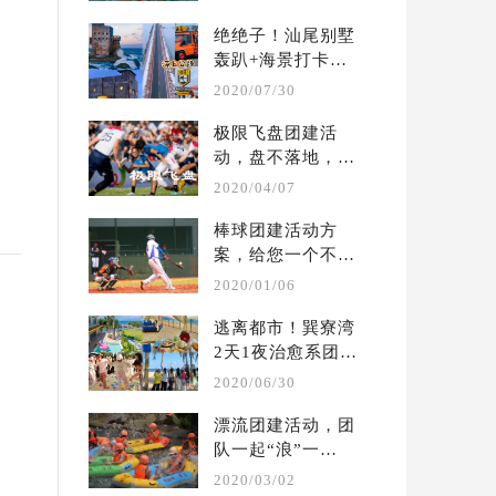
...
绝绝子！汕尾别墅
轰趴+海景打卡两
天一夜团建攻略
2020/07/30
极限飞盘团建活
动，盘不落地，永
不放弃  | 户外团建 
2020/04/07
...
棒球团建活动方
案，给您一个不一
样的体验  |  户外 
2020/01/06
...
逃离都市！巽寮湾
2天1夜治愈系团建
攻略?别墅轰趴保
2020/06/30
姆 ...
漂流团建活动，团
队一起“浪”一
起“嗨” ！ | 夏季 
2020/03/02