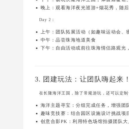
晚上
：观看
海洋夜光巡游+烟花秀
，随
Day 2：
上午
：团队拓展活动（如趣味运动会、
中午
：品尝珠海地道美食
下午
：自由活动或前往
珠海情侣路
观光
3. 团建玩法：让团队嗨起来
在长隆海洋王国，除了常规游玩，还可以定制
海洋主题寻宝
：分组完成任务，增强团
趣味竞技赛
：结合园区设施设计挑战项
创意合影PK
：利用特色场馆拍摄团队大