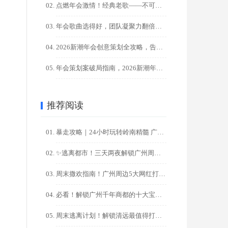
点燃年会激情！经典老歌——不可替代的气氛引擎！?
年会歌曲选得好，团队凝聚力翻倍！HR必藏100+金曲清单
2026新潮年会创意策划全攻略，告别千篇一律，点燃团队激情！
年会策划案破局指南，2026新潮年会创意，让00后员工直呼过 ...
推荐阅读
暴走攻略｜24小时玩转岭南精髓 广州一日游精华路线
✨逃离都市！三天两夜解锁广州周边秘境之旅✨
周末撒欢指南！广州周边5大网红打卡地一日游攻略
必看！解锁广州千年商都的十大宝藏打卡地，一日游/周末游攻略
周末逃离计划！解锁清远最值得打卡的十大秘境（广州出发2天1夜 ...