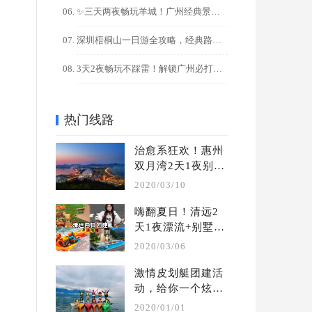
✨三天两夜畅玩羊城！广州经典景点+美食全攻略
深圳梧桐山一日游全攻略，经典路线+隐藏玩法解锁
3天2夜畅玩不踩雷！解锁广州必打卡的10大宝藏景点
热门线路
治愈系狂欢！惠州
双月湾2天1夜别墅
轰趴团建攻略
2020/03/10
嗨翻夏日！清远2
天1夜漂流+别墅轰
趴团建攻略
2020/03/06
激情皮划艇团建活
动，给你一个炫酷
的水上团建 | 夏季 
2020/01/01