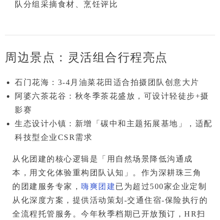
队分组采摘食材、烹饪评比
周边景点：灵活组合行程亮点
石门花海
：3-4月油菜花田适合拍摄团队创意大片
阿婆六茶花谷
：秋冬季茶花盛放，可设计轻徒步+摄
影赛
生态设计小镇
：新增
「碳中和主题拓展基地」
，适配
科技型企业CSR需求
从化团建的核心逻辑是
「用自然场景降低沟通成
本，用文化体验重构团队认知」
。作为深耕珠三角
的团建服务专家，
嗨爽团建
已为超过500家企业定制
从化深度方案，提供
活动策划-交通住宿-保险执行
的
全流程托管服务。
今年秋季档期已开放预订，HR扫