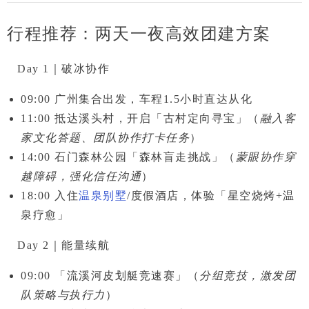
行程推荐：两天一夜高效团建方案
Day 1｜破冰协作
09:00
广州集合出发，车程1.5小时直达从化
11:00
抵达溪头村，开启
「古村定向寻宝」
（
融入客
家文化答题、团队协作打卡任务
）
14:00
石门森林公园
「森林盲走挑战」
（
蒙眼协作穿
越障碍，强化信任沟通
）
18:00
入住
温泉别墅
/度假酒店，体验
「星空烧烤+温
泉疗愈」
Day 2｜能量续航
09:00
「流溪河皮划艇竞速赛」
（
分组竞技，激发团
队策略与执行力
）