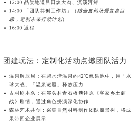
12:00
品尝地道吕田炆大肉、流溪河鲜
14:00
「团队共创工作坊」
（
结合自然场景复盘目
标，定制未来行动计划
）
16:00
返程
团建玩法：定制化活动点燃团队活力
温泉解压局
：在
碧水湾温泉
的42℃氡泉池中，用「水
球大战」「温泉谜题」释放压力
古村剧本杀
：在溪头村青石板巷还原
《客家乡土商
战》
剧情，通过角色扮演深化协作
森林艺术共创
：采集自然材料制作
团队愿景树
，将成
果带回企业展示