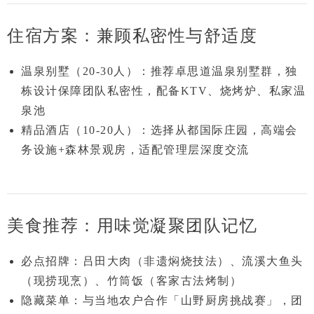
住宿方案：兼顾私密性与舒适度
温泉别墅（20-30人）
：推荐
卓思道温泉别墅群
，独
栋设计保障团队私密性，配备KTV、烧烤炉、私家温
泉池
精品酒店（10-20人）
：选择
从都国际庄园
，高端会
务设施+森林景观房，适配管理层深度交流
美食推荐：用味觉凝聚团队记忆
必点招牌
：吕田大肉（非遗焖烧技法）、流溪大鱼头
（现捞现烹）、竹筒饭（客家古法烤制）
隐藏菜单
：与当地农户合作
「山野厨房挑战赛」
，团