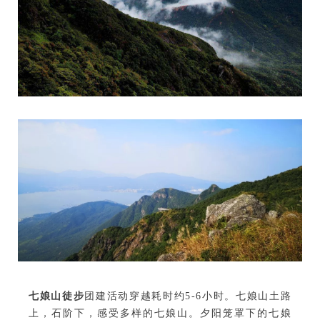
七娘山徒步
团建活动穿越耗时约5-6小时。
七娘山土路
上，石阶下，感受多样的七娘山。
夕阳笼罩下的七娘