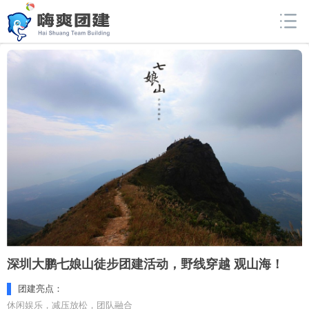
深圳大鹏七娘山徒步团建活动，野线穿越 观山海！
团建亮点：
休闲娱乐，减压放松，团队融合