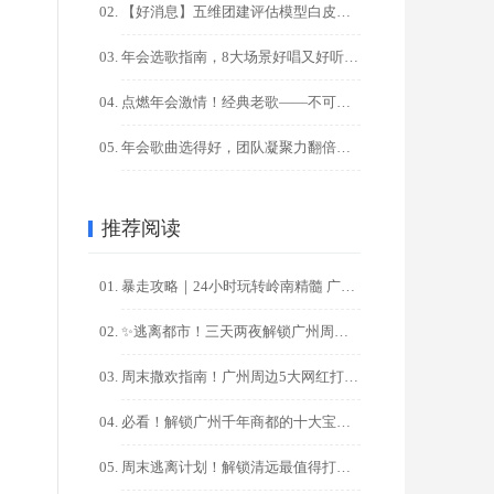
【好消息】五维团建评估模型白皮书-已获国家版权局作品登记
年会选歌指南，8大场景好唱又好听的金曲推荐，点燃全场氛围！
点燃年会激情！经典老歌——不可替代的气氛引擎！?
年会歌曲选得好，团队凝聚力翻倍！HR必藏100+金曲清单
推荐阅读
暴走攻略｜24小时玩转岭南精髓 广州一日游精华路线
✨逃离都市！三天两夜解锁广州周边秘境之旅✨
周末撒欢指南！广州周边5大网红打卡地一日游攻略
必看！解锁广州千年商都的十大宝藏打卡地，一日游/周末游攻略
周末逃离计划！解锁清远最值得打卡的十大秘境（广州出发2天1夜 ...