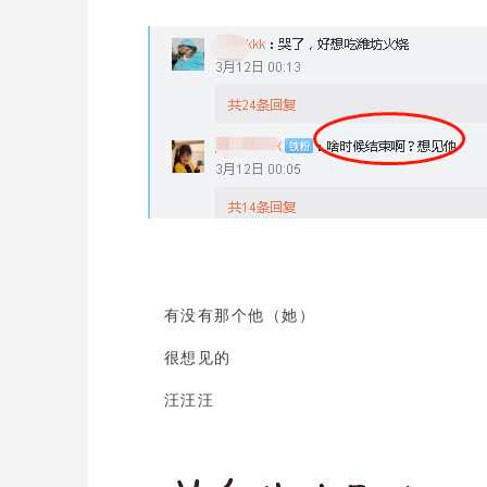
有没有那个他（她）
很想见的
汪汪汪