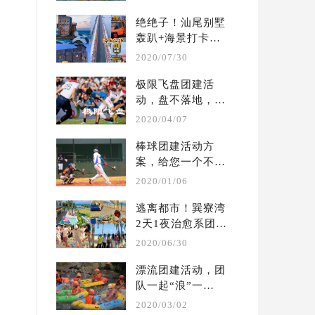
...
绝绝子！汕尾别墅
轰趴+海景打卡两
天一夜团建攻略
2020/07/30
极限飞盘团建活
动，盘不落地，永
不放弃  | 户外团建 
2020/04/07
...
棒球团建活动方
案，给您一个不一
样的体验  |  户外 
2020/01/06
...
逃离都市！巽寮湾
2天1夜治愈系团建
攻略?别墅轰趴保
2020/06/30
姆 ...
漂流团建活动，团
队一起“浪”一
起“嗨” ！ | 夏季 
2020/03/02