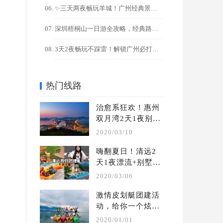
✨三天两夜畅玩羊城！广州经典景点+美食全攻略
深圳梧桐山一日游全攻略，经典路线+隐藏玩法解锁
3天2夜畅玩不踩雷！解锁广州必打卡的10大宝藏景点
热门线路
治愈系狂欢！惠州
双月湾2天1夜别墅
轰趴团建攻略
2020/03/10
嗨翻夏日！清远2
天1夜漂流+别墅轰
趴团建攻略
2020/03/06
激情皮划艇团建活
动，给你一个炫酷
的水上团建 | 夏季 
2020/01/01