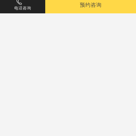
预约咨询
电话咨询
公司旅游
活动虽然结束，但其中所折射出来的激情、
团队、互助、坚韧、克难、勇攀高峰的精神，深深根
植在大家的心里，必将激励我们整个团队迎接更大挑
战，获得更大的胜利。
公司的发展离不开所有员工的努力和拼搏。在未来的
工作中，希望大家再接再厉，与公司一起发展、共同
进步，共创这个温馨和谐大家庭。