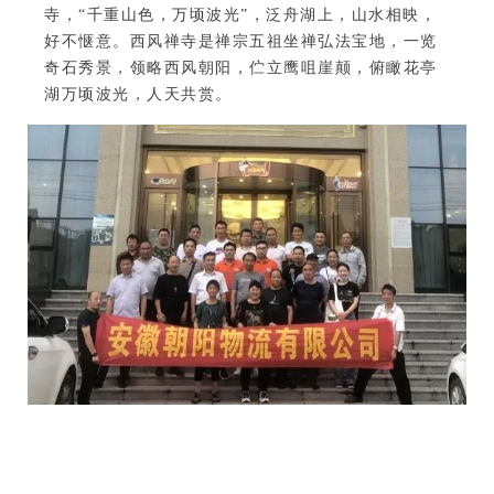
寺，“千重山色，万顷波光”，泛舟湖上，山水相映，
好不惬意。西风禅寺是禅宗五祖坐禅弘法宝地，一览
奇石秀景，领略西风朝阳，伫立鹰咀崖颠，俯瞰花亭
湖万顷波光，人天共赏。