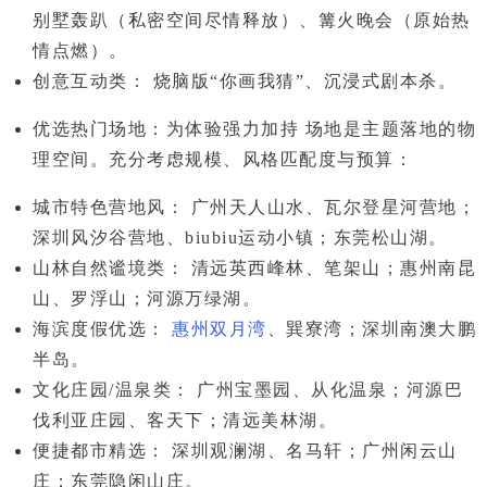
别墅轰趴（私密空间尽情释放）、篝火晚会（原始热
情点燃）。
创意互动类：
烧脑版“你画我猜”、沉浸式剧本杀。
优选热门场地：为体验强力加持
场地是主题落地的物
理空间。充分考虑规模、风格匹配度与预算：
城市特色营地风：
广州天人山水、瓦尔登星河营地；
深圳风汐谷营地、biubiu运动小镇；东莞松山湖。
山林自然谧境类：
清远英西峰林、笔架山；惠州南昆
山、罗浮山；河源万绿湖。
海滨度假优选：
惠州双月湾
、巽寮湾；深圳南澳大鹏
半岛。
文化庄园/温泉类：
广州宝墨园、从化温泉；河源巴
伐利亚庄园、客天下；清远美林湖。
便捷都市精选：
深圳观澜湖、名马轩；广州闲云山
庄；东莞隐闲山庄。