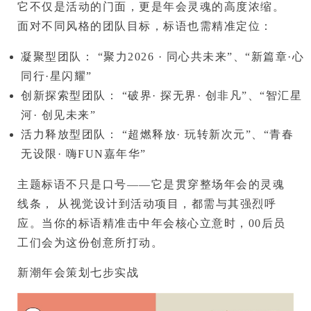
它不仅是活动的门面，更是年会灵魂的高度浓缩。
面对不同风格的团队目标，标语也需精准定位：
凝聚型团队：
“聚力2026 · 同心共未来”、“新篇章·心
同行·星闪耀”
创新探索型团队：
“破界· 探无界· 创非凡”、“智汇星
河· 创见未来”
活力释放型团队：
“超燃释放· 玩转新次元”、“青春
无设限· 嗨FUN嘉年华”
主题标语不只是口号——它是贯穿整场年会的灵魂
线条，
 从视觉设计到活动项目，都需与其强烈呼
应。当你的标语精准击中年会核心立意时，
00后员
工们会为这份创意所打动。
新潮年会策划七步实战