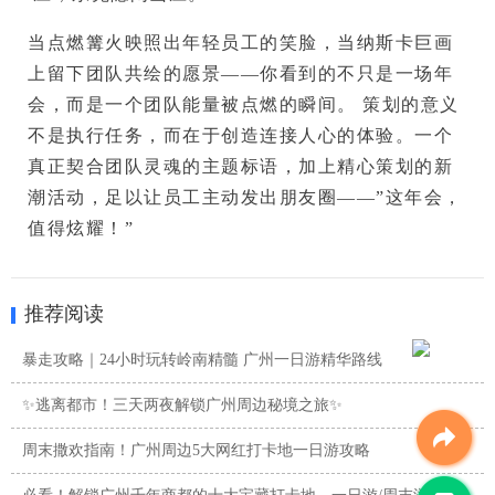
当点燃篝火映照出年轻员工的笑脸，当纳斯卡巨画
上留下团队共绘的愿景——你看到的不只是一场年
会，而是一个团队能量被点燃的瞬间。
 策划的意义
不是执行任务，而在于
创造连接人心的体验
。一个
真正契合团队灵魂的主题标语，加上精心策划的新
潮活动，足以让员工主动发出朋友圈——”这年会，
值得炫耀！”
推荐阅读
暴走攻略｜24小时玩转岭南精髓 广州一日游精华路线
✨逃离都市！三天两夜解锁广州周边秘境之旅✨
周末撒欢指南！广州周边5大网红打卡地一日游攻略