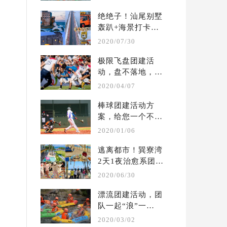
...
绝绝子！汕尾别墅
轰趴+海景打卡两
天一夜团建攻略
2020/07/30
极限飞盘团建活
动，盘不落地，永
不放弃  | 户外团建 
2020/04/07
...
棒球团建活动方
案，给您一个不一
样的体验  |  户外 
2020/01/06
...
逃离都市！巽寮湾
2天1夜治愈系团建
攻略?别墅轰趴保
2020/06/30
姆 ...
漂流团建活动，团
队一起“浪”一
起“嗨” ！ | 夏季 
2020/03/02