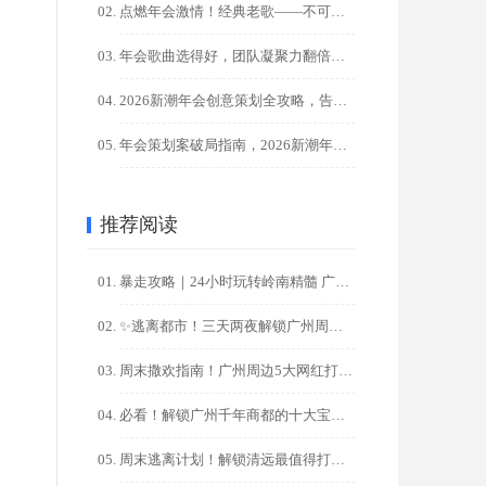
点燃年会激情！经典老歌——不可替代的气氛引擎！?
年会歌曲选得好，团队凝聚力翻倍！HR必藏100+金曲清单
2026新潮年会创意策划全攻略，告别千篇一律，点燃团队激情！
年会策划案破局指南，2026新潮年会创意，让00后员工直呼过 ...
推荐阅读
暴走攻略｜24小时玩转岭南精髓 广州一日游精华路线
✨逃离都市！三天两夜解锁广州周边秘境之旅✨
周末撒欢指南！广州周边5大网红打卡地一日游攻略
必看！解锁广州千年商都的十大宝藏打卡地，一日游/周末游攻略
周末逃离计划！解锁清远最值得打卡的十大秘境（广州出发2天1夜 ...