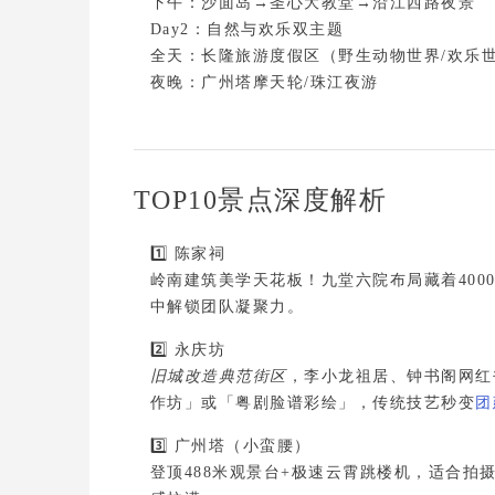
Day2：自然与欢乐双主题
全天：长隆旅游度假区（野生动物世界/欢乐世
夜晚：广州塔摩天轮/珠江夜游
TOP10景点深度解析
1️⃣ 
陈家祠
岭南建筑美学天花板！九堂六院布局藏着4000
中解锁团队凝聚力。
2️⃣ 
永庆坊
旧城改造典范街区
，李小龙祖居、钟书阁网红
作坊」或「粤剧脸谱彩绘」，传统技艺秒变
团
3️⃣ 
广州塔（小蛮腰）
登顶488米观景台+极速云霄跳楼机
，适合拍