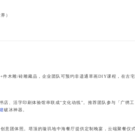
界）

+件木雕/砖雕藏品，
企业团队可预约非遗通草画DIY课程
，在古
书店、活字印刷体验馆串联成“文化动线”。推荐团队参与「广绣工
建
破冰神器。
摄创意团体照。塔顶的璇玑地中海餐厅提供定制晚宴，云端聚餐仪