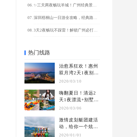
✨三天两夜畅玩羊城！广州经典景点+美食全攻略
深圳梧桐山一日游全攻略，经典路线+隐藏玩法解锁
3天2夜畅玩不踩雷！解锁广州必打卡的10大宝藏景点
热门线路
治愈系狂欢！惠州
双月湾2天1夜别墅
轰趴团建攻略
2020/03/10
嗨翻夏日！清远2
天1夜漂流+别墅轰
趴团建攻略
2020/03/06
激情皮划艇团建活
动，给你一个炫酷
的水上团建 | 夏季 
2020/01/01