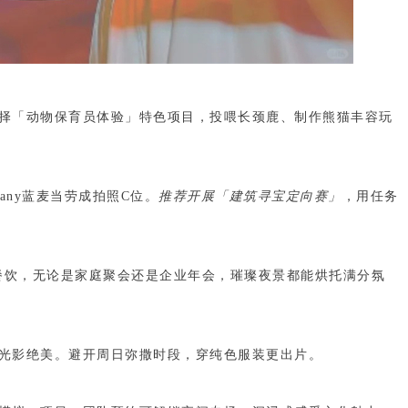
择「动物保育员体验」特色项目
，投喂长颈鹿、制作熊猫丰容玩
fany蓝麦当劳成拍照C位。
推荐开展「建筑寻宝定向赛」
，用任务
制餐饮，无论是家庭聚会还是企业年会，璀璨夜景都能烘托满分氛
光影绝美。避开周日弥撒时段，穿纯色服装更出片。