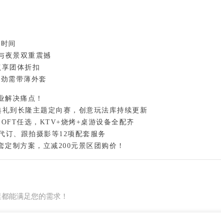
时间

与夜景双重震撼

享团体折扣

强劲需带薄外套
企业解决痛点！
颁奖典礼到长隆主题定向赛，创意玩法库持续更新

OFT任选，KTV+烧烤+桌游设备全配齐

3套定制方案，立减200元景区团购价！
里都能满足您的需求！