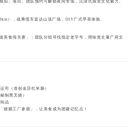
模拟」项目
。团队预约可解锁夜间专场，沉浸式感受文化魅力。
8km）
，或乘缆车直达山顶广场，DIY广式早茶体验。
道美食闯关赛」：团队分组寻找指定老字号，用味觉丈量广府文
运司（首创金莎红米肠）

秘制黑叉烧）

「烧腊工厂参观」，让美食成为团建记忆点！