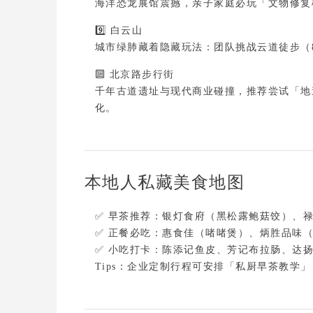
海洋恐龙展馆震撼，
亲子家庭必玩「文物修复
9️⃣ 
白云山
城市绿肺藏着隐藏玩法：
团队挑战云道徒步（
🔟 
北京路步行街
千年古道遗址与现代商业碰撞，推荐尝试「地
化。
本地人私藏美食地图
✅ 
早茶推荐
：银灯食府（黑松露鲍菇饺）、禄
✅ 
正餐必吃
：惠食佳（啫啫煲）、炳胜品味（
✅ 
小吃打卡
Tips
：企业定制行程可安排「私厨早茶教学」