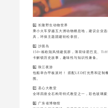
4️⃣ 
长隆野生动物世界
乘小火车穿越五大洲动物栖息地，
建议企业选
具，环保主题团建轻松拿捏。
5️⃣ 
沙面岛
150+栋欧陆风情建筑群，薄荷绿星巴克、Tif
卡解锁历史故事，趣味性与知识性兼备。
6️⃣ 
珠江夜游
包船举办甲板派对！
 搭配LED灯光秀和定
围。
7️⃣ 
圣心大教堂
全球四座全石构哥特式教堂之一，彩色玻璃窗
8️⃣ 
广东省博物馆