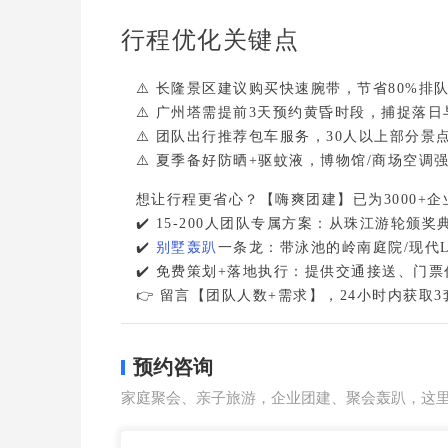
行程优化关键点
⚠️ 长隆景区建议购买快速腕带，节省80%排队
⚠️ 广州塔需提前3天预约黄昏时段，捕捉落日
⚠️ 团队出行推荐包车服务，30人以上部分景点
⚠️ 夏季备好防晒+驱蚊液，博物馆/商场空调
想让行程更省心？【嗨爽团建】已为3000+
✔️ 15-200人团队专属方案：从珠江游轮
✔️ 
别墅轰趴
一条龙：带泳池的岭南庭院/现代L
✔️ 
免费策划+落地执行
👉 留言【团队人数+需求】，24小时内获取
预约咨询
家庭聚会、亲子旅游，企业团建、聚会轰趴，这