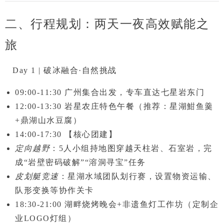
二、行程规划：两天一夜高效赋能之
旅
Day 1 | 破冰融合·自然挑战
09:00-11:30
广州集合出发，专车直达七星岩东门
12:00-13:30
岩星农庄
特色午餐（推荐：星湖魽鱼羹
+鼎湖山水豆腐）
14:00-17:30
【核心团建】
定向越野
：5人小组持地图穿越天柱岩、石室岩，完
成“岩壁密码破解”“溶洞寻宝”任务
皮划艇竞速
：星湖水域团队划行赛，设置物资运输、
队形变换等协作关卡
18:30-21:00
湖畔烧烤晚会+
非遗鱼灯工作坊
（定制企
业LOGO灯组）