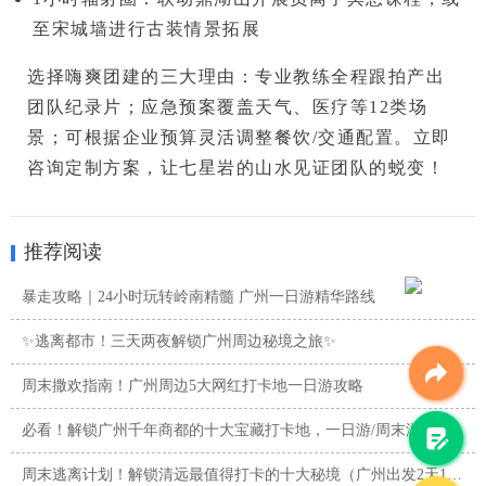
至宋城墙进行
古装情景拓展
选择嗨爽团建的三大理由
：专业教练全程跟拍产出
团队纪录片；应急预案覆盖天气、医疗等12类场
景；可根据企业预算灵活调整餐饮/交通配置。
立即
咨询定制方案，让七星岩的山水见证团队的蜕变！
推荐阅读
暴走攻略｜24小时玩转岭南精髓 广州一日游精华路线
✨逃离都市！三天两夜解锁广州周边秘境之旅✨
周末撒欢指南！广州周边5大网红打卡地一日游攻略
必看！解锁广州千年商都的十大宝藏打卡地，一日游/周末游攻略
周末逃离计划！解锁清远最值得打卡的十大秘境（广州出发2天1夜 ...