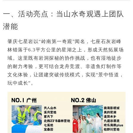
一、活动亮点：当山水奇观遇上团队
潜能
肇庆七星岩以“岭南第一奇观”闻名，七座石灰岩峰
林错落于6.3平方公里的星湖之上，形成天然拓展场
域。这里既有
岩洞探秘的协作挑战
，也有
湿地徒步
的耐力考验
，更可结合
龙舟竞渡、非遗鱼灯制作
等
文化体验，让团建突破传统模式，实现“景中悟道，
玩中成长”。