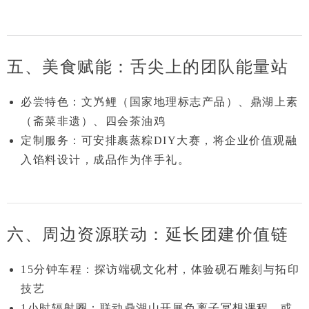
五、美食赋能：舌尖上的团队能量站
必尝特色
：文㞧鲤（国家地理标志产品）、鼎湖上素
（斋菜非遗）、四会茶油鸡
定制服务
：可安排
裹蒸粽DIY大赛
，将企业价值观融
入馅料设计，成品作为伴手礼。
六、周边资源联动：延长团建价值链
15分钟车程
：探访端砚文化村，体验砚石雕刻与拓印
技艺
1小时辐射圈
：联动鼎湖山开展
负离子冥想课程
，或