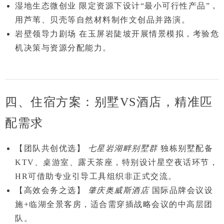
湿地生态微创业
限定资源下设计“最小可行性产品”，
用芦苇、贝壳等自然材料制作文创品并路演。
岩壁领导力剧场
在玉屏岩陡坡开展情景模拟，考验危
机决策与资源分配能力。
四、住宿方案：别墅VS酒店，精准匹
配需求
【团队共创优选】
七星岩湖畔别墅群
独栋别墅配备
KTV、桌游室、露天茶座，特别设计
星空夜话
环节，
HR可借助专业引导工具组织非正式交流。
【高效会务之选】
肇庆奥威斯酒店
国际品牌会议设
施+临湖全景客房，适合需穿插战略会议的中高层团
队。