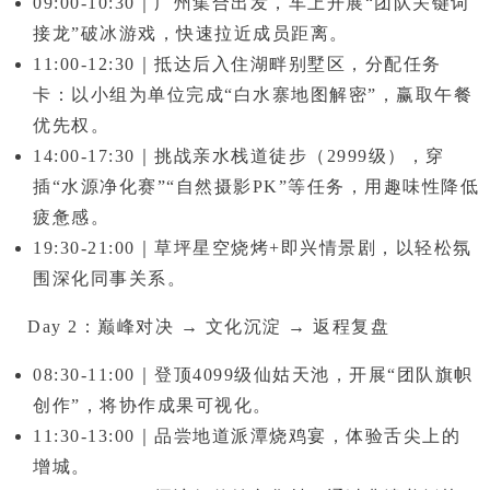
09:00-10:30
｜广州集合出发，车上开展
“团队关键词
接龙”破冰游戏
，快速拉近成员距离。
11:00-12:30
｜抵达后入住
湖畔别墅区
，分配任务
卡：以小组为单位完成
“白水寨地图解密”
，赢取午餐
优先权。
14:00-17:30
｜挑战
亲水栈道徒步（2999级）
，穿
插
“水源净化赛”“自然摄影PK”
等任务，用趣味性降低
疲惫感。
19:30-21:00
｜
草坪星空烧烤+即兴情景剧
，以轻松氛
围深化同事关系。
Day 2：巅峰对决 → 文化沉淀 → 返程复盘
08:30-11:00
｜登顶
4099级仙姑天池
，开展
“团队旗帜
创作”
，将协作成果可视化。
11:30-13:00
｜品尝地道
派潭烧鸡宴
，体验舌尖上的
增城。