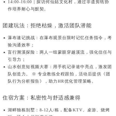
14:00-16:00
｜探访
何仙姑文化村
，通过
非遗剪纸协
作
培养耐心与默契。
团建玩法：拒绝枯燥，激活团队潜能
瀑布速记挑战
：在瀑布观景台限时记忆任务指令，考
验沟通效率；
盲行溯溪探险
：两人一组蒙眼穿越溪流，强化信任与
引导力；
山水创意短视频大赛
：用手机记录途中亮点，激发团
队创造力。
※ 专业教练全程跟拍，活动后提供
《团
队行为分析报告》
，助力HR优化管理策略。
住宿方案：私密性与舒适感兼得
湖畔独栋别墅
：8-12人/栋，配备KTV、桌游、烧烤