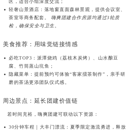
区，适合小组深度交流；
轻奢山景酒店
：落地窗直面森林景观，提供会议室、
茶室等商务配套。
嗨爽团建合作房源均通过3轮质
检，确保安全与卫生
。
美食推荐：用味觉链接情感
必吃TOP3
：派潭烧鸡（荔枝木炭烤）、山水酿豆
腐、竹筒蒸山坑鱼；
隐藏菜单
：提前预约可体验
“客家擂茶制作”
，亲手研
磨的茶汤更添团队仪式感。
周边景点：延长团建价值链
若时间充裕，嗨爽团建可联动以下资源：
30分钟车程
｜
大丰门漂流
：夏季限定激流勇进，释放