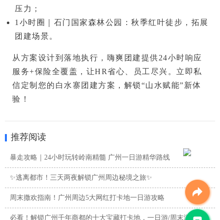
压力；
1小时圈
｜
石门国家森林公园
：秋季红叶徒步，拓展
团建场景。
从方案设计到落地执行，嗨爽团建提供
24小时响应
服务+保险全覆盖
，让HR省心、员工尽兴。
立即私
信定制您的白水寨团建方案，解锁“山水赋能”新体
验！
推荐阅读
暴走攻略｜24小时玩转岭南精髓 广州一日游精华路线
✨逃离都市！三天两夜解锁广州周边秘境之旅✨
周末撒欢指南！广州周边5大网红打卡地一日游攻略
必看！解锁广州千年商都的十大宝藏打卡地，一日游/周末游攻略