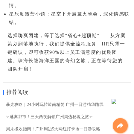
情。
星乐度露营小镇
：星空下开展篝火晚会，深化情感联
结。
选择嗨爽团建，等于选择“省心+超预期”
——从方案
策划到落地执行，我们提供全流程服务，HR只需一
键确认，即可收获90%以上员工满意度的优质团
建。
珠海长隆海洋王国
的奇幻之旅，正在等待您的
团队开启！
推荐阅读
暴走攻略｜24小时玩转岭南精髓 广州一日游精华路线
✨逃离都市！三天两夜解锁广州周边秘境之旅✨
周末撒欢指南！广州周边5大网红打卡地一日游攻略