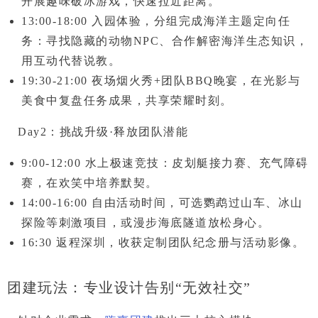
开展趣味破冰游戏，快速拉近距离。
13:00-18:00
入园体验，分组完成
海洋主题定向任
务
：寻找隐藏的动物NPC、合作解密海洋生态知识，
用互动代替说教。
19:30-21:00
夜场烟火秀+团队BBQ晚宴，在光影与
美食中复盘任务成果，共享荣耀时刻。
Day2：挑战升级·释放团队潜能
9:00-12:00
水上极速竞技
：皮划艇接力赛、充气障碍
赛，在欢笑中培养默契。
14:00-16:00
自由活动时间，可选鹦鹉过山车、冰山
探险等刺激项目，或漫步海底隧道放松身心。
16:30
返程深圳，收获定制团队纪念册与活动影像。
团建玩法：专业设计告别“无效社交”