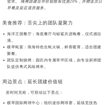
需求。
嗨爽团建合作价较散客优惠20%，并赠送次日
早餐及延迟退房服务。
美食推荐：舌尖上的团队凝聚力
海洋王国餐厅
：海底餐厅与鲸鲨共进晚餐，仪式感拉
满。
横琴蚝宴
：珠海特色生蚝火锅，鲜香暖胃，适合团建
聚餐。
团队定制烧烤
：园区内专属草坪区域，由专业厨师团
队提供粤式风味烤串。
周边景点：延长团建价值链
若时间充裕，可联动以下景点：
横琴国际网球中心
：组织迷你网球赛，延续竞技热