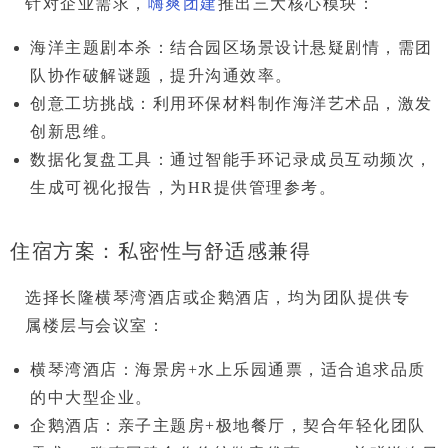
针对企业需求，
嗨爽团建
推出
三大核心模块
：
海洋主题剧本杀
：结合园区场景设计悬疑剧情，需团
队协作破解谜题，提升沟通效率。
创意工坊挑战
：利用环保材料制作海洋艺术品，激发
创新思维。
数据化复盘工具
：通过智能手环记录成员互动频次，
生成可视化报告，为HR提供管理参考。
住宿方案：私密性与舒适感兼得
选择
长隆横琴湾酒店
或
企鹅酒店
，均为团队提供专
属楼层与会议室：
横琴湾酒店
：海景房+水上乐园通票，适合追求品质
的中大型企业。
企鹅酒店
：亲子主题房+极地餐厅，契合年轻化团队