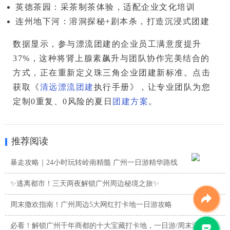
英德茶园
：采茶制茶体验，适配企业文化培训
连州地下河
：溶洞探秘+剧本杀，打造沉浸式团建
数据显示，参与漂流团建的企业员工满意度提升
37%
，这种将肾上腺素飙升与团队协作完美结合的
方式，正在重新定义珠三角企业团建新标准。点击
获取《
清远漂流团建
执行手册》，让专业团队为您
定制0重复、0风险的夏日
团建方案
。
推荐阅读
暴走攻略｜24小时玩转岭南精髓 广州一日游精华路线
✨逃离都市！三天两夜解锁广州周边秘境之旅✨
周末撒欢指南！广州周边5大网红打卡地一日游攻略
必看！解锁广州千年商都的十大宝藏打卡地，一日游/周末游攻略