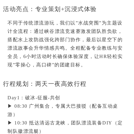
活动亮点：专业策划+沉浸式体验
不同于传统漂流游玩，我们以”水战突围”为主题设
计全流程：通过
峡谷漂流竞速赛
激发团队胜负欲，
搭配
水上攻防战
强化跨部门协作，最后以星空下的
漂流故事会
升华情感共鸣。全程配备专业教练与安
全员，6小时活动时长确保体验深度，让HR轻松实
现”零操心，高口碑”的团建目标。
行程规划：两天一夜高效行程
Day1：破冰-征服-共创
▶ 08:30 广州集合，专属大巴接驳（配备互动桌
游）

▶ 10:30 抵达清远古龙峡，
团队漂流装备DIY
（定
制队徽漂流艇）
