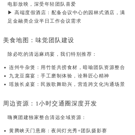
电影放映，深受年轻团队喜爱

▶ 
高端度假酒店
：配备会议中心的园林式酒店，满
足金融类企业半日工作会议需求
美食地图：味觉团队建设
除必吃的
清远麻鸡宴
，我们特别推荐：
连州牛杂煲
：用竹签共捞食材，暗喻团队资源整合
九龙豆腐宴
：手工磨制体验，诠释匠心精神
瑶族长桌宴
：民族歌舞助兴，营造跨文化沟通场景
周边资源：1小时交通圈深度开发
嗨爽团建独家整合清远全域资源：
黄腾峡天门悬廊
：夜间灯光秀+团队摄影赛