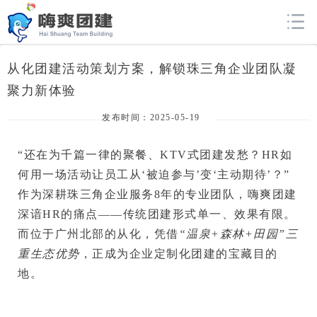
从化团建活动策划方案，解锁珠三角企业团队凝
聚力新体验
发布时间：2025-05-19
“还在为千篇一律的聚餐、KTV式团建发愁？HR如
何用一场活动让员工从‘被迫参与’变‘主动期待’？”
作为深耕珠三角企业服务8年的专业团队，
嗨爽团建
深谙HR的痛点——传统团建形式单一、效果有限。
而位于广州北部的
从化
，凭借
“温泉+森林+田园”三
重生态优势
，正成为企业定制化团建的宝藏目的
地。