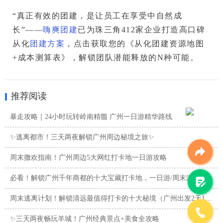
“真正有效的团建，是让员工在享受中自然成
长”
——
嗨爽团建
已为
珠三角412家企业
打造高口碑
从化
团建方案
，点击获取您的《从化团建资源地图
+成本测算表》，解锁团队潜能释放的N种可能。
推荐阅读
暴走攻略｜24小时玩转岭南精髓 广州一日游精华路线
✨逃离都市！三天两夜解锁广州周边秘境之旅✨
周末撒欢指南！广州周边5大网红打卡地一日游攻略
必看！解锁广州千年商都的十大宝藏打卡地，一日游/周末游攻略
周末逃离计划！解锁清远最值得打卡的十大秘境（广州出发2天1夜 ...
✨三天两夜畅玩羊城！广州经典景点+美食全攻略