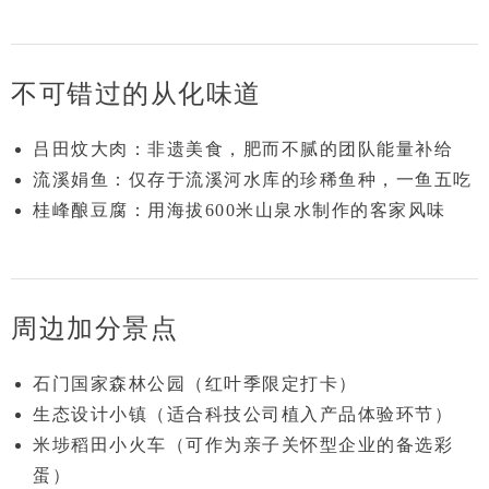
不可错过的从化味道
吕田炆大肉
：非遗美食，肥而不腻的团队能量补给
流溪娟鱼
：仅存于流溪河水库的珍稀鱼种，一鱼五吃
桂峰酿豆腐
：用海拔600米山泉水制作的客家风味
周边加分景点
石门国家森林公园
（红叶季限定打卡）
生态设计小镇
（适合科技公司植入产品体验环节）
米埗稻田小火车
（可作为亲子关怀型企业的备选彩
蛋）