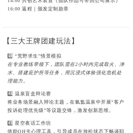
14:00 
共创艺术装置
（团队作品可带回公司展示）

16:00 返程｜颁发定制勋章
【三大王牌团建玩法】
1️⃣ 
“荒野求生”情景模拟
在专业教练带领下，团队需在2小时内完成取火、净
水、搭建庇护所等任务，用沉浸式体验强化危机处
理能力。
2️⃣ 
温泉盲盒辩论赛
将业务场景融入辩论主题
，在氤氲温泉中开展“客户
投诉处理优先级”等议题交锋，激发创新思维。
3️⃣ 
星空夜话工作坊
借助OH卡心理工具，引导成员在放松状态下畅谈职