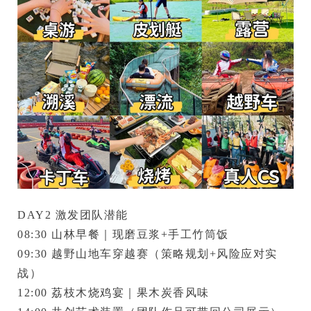
DAY2 激发团队潜能
08:30 山林早餐｜现磨豆浆+手工竹筒饭

09:30 
越野山地车穿越赛
（策略规划+风险应对实
战）

12:00 
荔枝木烧鸡宴
｜果木炭香风味
