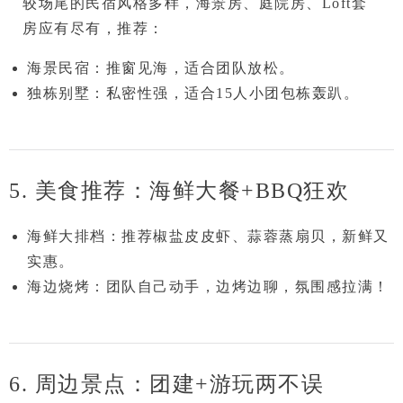
较场尾的民宿风格多样，
海景房、庭院房、Loft套
房
应有尽有，推荐：
海景民宿
：推窗见海，适合团队放松。
独栋别墅
：私密性强，适合
15人小团
包栋轰趴。
5. 美食推荐：海鲜大餐+BBQ狂欢
海鲜大排档
：推荐
椒盐皮皮虾、蒜蓉蒸扇贝
，新鲜又
实惠。
海边烧烤
：团队自己动手，边烤边聊，氛围感拉满！
6. 周边景点：团建+游玩两不误