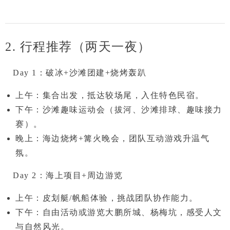
2. 行程推荐（两天一夜）
Day 1：破冰+沙滩团建+烧烤轰趴
上午
：集合出发，抵达较场尾，入住特色民宿。
下午
：
沙滩趣味运动会
（拔河、沙滩排球、趣味接力
赛）。
晚上
：
海边烧烤+篝火晚会
，团队互动游戏升温气
氛。
Day 2：海上项目+周边游览
上午
：
皮划艇/帆船体验
，挑战团队协作能力。
下午
：自由活动或游览
大鹏所城、杨梅坑
，感受人文
与自然风光。