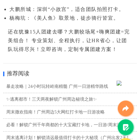
大鹏所城
：深圳“小故宫”，适合团队拍照打卡。
杨梅坑
：《美人鱼》取景地，徒步骑行皆宜。
还在犹豫15人团建去哪？
大鹏较场尾+嗨爽团建=完
美组合！
 专业策划、全程执行，让HR省心，让团
队玩得尽兴！
立即咨询，定制专属团建方案！
推荐阅读
暴走攻略｜24小时玩转岭南精髓 广州一日游精华路线
✨逃离都市！三天两夜解锁广州周边秘境之旅✨
周末撒欢指南！广州周边5大网红打卡地一日游攻略
必看！解锁广州千年商都的十大宝藏打卡地，一日游/周末游攻略
周末逃离计划！解锁清远最值得打卡的十大秘境（广州出发2天1夜 ...