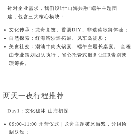
针对企业需求，我们设计
“山海共融”端午主题团
建
，包含三大核心模块：
文化传承
：龙舟竞技、香囊DIY、非遗英歌舞体验；
自然探索
：红海湾沙滩拓展、风车岛徒步；
美食社交
：潮汕牛肉火锅宴、端午主题长桌宴。 全程
由专业策划团队执行，
省心托管式服务
让HR告别繁
琐筹备。
两天一夜行程推荐
Day1：文化破冰·山海初探
09:00-11:00
开营仪式 |
龙舟主题破冰游戏
，分组绘
制队旗；