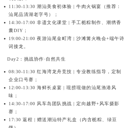
11:30-13:30
潮汕美食初体验 |
牛肉火锅宴
（推荐：
汕尾品清湖老字号）；
14:30-17:00
非遗文化课堂
| 手工栀粽制作、潮绣香
囊DIY；
19:00-21:00
夜游汕尾金町湾 | 沙滩篝火晚会+端午诗
词接龙。
Day2：挑战协作·自然共生
08:30-11:30
红海湾龙舟竞技
| 专业教练指导，定制
企业口号赛；
12:00-13:30
海鲜长桌宴 | 现捞现做的
汕尾渔港风
味
；
14:30-17:00
风车岛团队挑战
| 定向越野+风车摄影
赛；
17:30
返程 | 赠送潮汕特产礼盒（内含栀粽、绿豆
饼）。