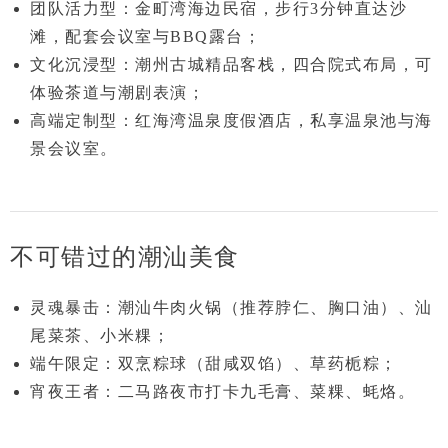
团队活力型
：金町湾海边民宿，步行3分钟直达沙
滩，配套会议室与BBQ露台；
文化沉浸型
：潮州古城精品客栈，四合院式布局，可
体验茶道与潮剧表演；
高端定制型
：红海湾温泉度假酒店，私享温泉池与海
景会议室。
不可错过的潮汕美食
灵魂暴击
：潮汕牛肉火锅（推荐脖仁、胸口油）、汕
尾菜茶、小米粿；
端午限定
：双烹粽球（甜咸双馅）、草药栀粽；
宵夜王者
：二马路夜市打卡
九毛膏、菜粿、蚝烙
。