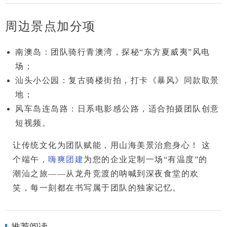
周边景点加分项
南澳岛
：团队骑行青澳湾，探秘“东方夏威夷”风电
场；
汕头小公园
：复古骑楼街拍，打卡《暴风》同款取景
地；
风车岛连岛路
：日系电影感公路，适合拍摄团队创意
短视频。
让传统文化为团队赋能，用山海美景治愈身心！
 这
个端午，
嗨爽团建
为您的企业定制一场“有温度”的
潮汕之旅——从龙舟竞渡的呐喊到深夜食堂的欢
笑，每一刻都在书写属于团队的独家记忆。
推荐阅读