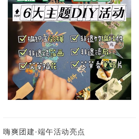
嗨爽团建·端午活动亮点