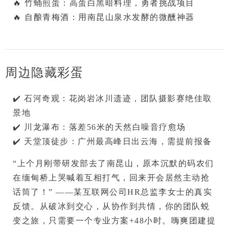
🔥 
竹蛹煎蛋
：高蛋白黑暗料理，勇者挑战项目

🔥 
自酿青梅酒
：用南昆山泉水发酵的微醺神器
周边隐藏彩蛋
✔️ 
石河奇观
：花岗岩冰川遗迹，团队摄影赛绝佳取
景地

✔️ 
川龙瀑布
：落差56米的天然白噪音疗愈场

✔️ 
天堂顶徒步
：广州最高峰日出云海，需提前报备
“上个月刚带研发部去了南昆山，原本沉默的码农们
在缅甸桥上哭喊着互相打气，回来开会居然主动抢
话筒了！”
 ——某互联网公司HR总监李女士的真实
反馈。从破冰到交心，从协作到共情，你的团队蜕
变之旅，只需要一个专业方案+48小时。
嗨爽团建
提