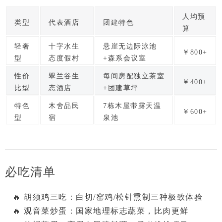
人均预
类型
代表酒店
团建特色
算
轻奢
十字水生
悬崖无边际泳池
￥800+
型
态度假村
+森系会议室
性价
翠兰谷生
每间房配独立茶室
￥400+
比型
态酒店
+团建草坪
特色
木舍品民
7栋木屋带露天温
￥600+
型
宿
泉池
必吃清单
🔥 
胡须鸡三吃
：白切/窑鸡/松针熏制三种极致体验

🔥 
观音菜炒蛋
：国家地理标志蔬菜，比肉更鲜
