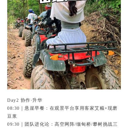
Day2 协作·升华
08:30｜悬崖早餐：在观景平台享用
客家艾糍+现磨
豆浆
09:30｜
团队进化论
：高空网阵/缅甸桥/攀树挑战三