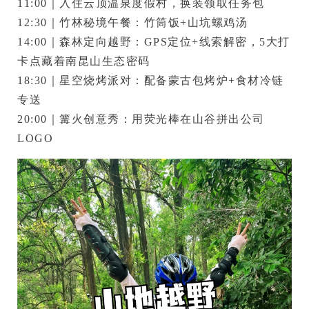
11:00｜入住
云顶温泉度假村
，换装领取任务包

12:30｜竹林秘境午餐：
竹筒饭+山坑螺鸡汤
14:00｜
森林定向越野
：GPS定位+线索解密，5大打
卡点藏着南昆山生态密码

18:30｜
星空烧烤派对
：配备蒙古包烤炉+食材冷链
专送

20:00｜
篝火创意秀
：用荧光棒在山谷拼出公司
LOGO