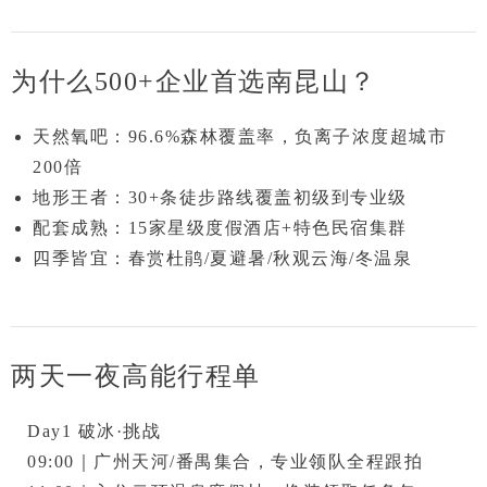
为什么500+企业首选南昆山？
天然氧吧
：96.6%森林覆盖率，负离子浓度超城市
200倍
地形王者
：30+条徒步路线覆盖初级到专业级
配套成熟
：15家星级度假酒店+特色民宿集群
四季皆宜
：春赏杜鹃/夏避暑/秋观云海/冬温泉
两天一夜高能行程单
Day1 破冰·挑战
09:00｜广州天河/番禺集合，专业领队全程跟拍
