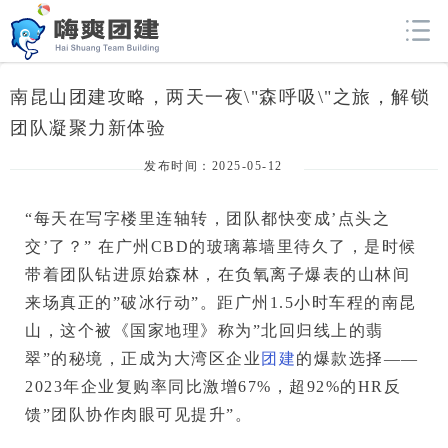
南昆山团建攻略，两天一夜\"森呼吸\"之旅，解锁
团队凝聚力新体验
发布时间：2025-05-12
“每天在写字楼里连轴转，团队都快变成’点头之
交’了？”
 在广州CBD的玻璃幕墙里待久了，是时候
带着团队钻进原始森林，在负氧离子爆表的山林间
来场真正的”破冰行动”。距广州1.5小时车程的南昆
山，这个被《国家地理》称为”北回归线上的翡
翠”的秘境，正成为大湾区企业
团建
的爆款选择——
2023年企业复购率同比激增67%，超92%的HR反
馈”团队协作肉眼可见提升”。