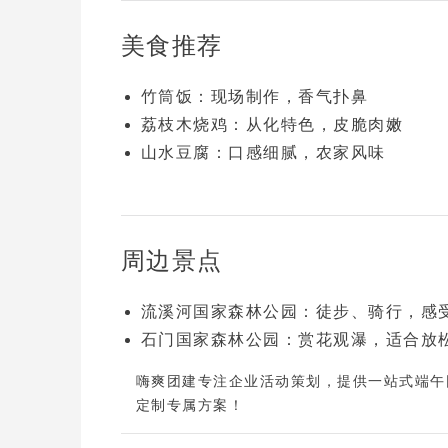
美食推荐
竹筒饭
：现场制作，香气扑鼻
荔枝木烧鸡
：从化特色，皮脆肉嫩
山水豆腐
：口感细腻，农家风味
周边景点
流溪河国家森林公园
：徒步、骑行，感
石门国家森林公园
：赏花观瀑，适合放
嗨爽团建
专注企业活动策划，提供
一站式端午
定制专属方案！