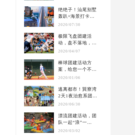
...
绝绝子！汕尾别墅
轰趴+海景打卡两
天一夜团建攻略
2020/07/30
极限飞盘团建活
动，盘不落地，永
不放弃  | 户外团建 
2020/04/07
...
棒球团建活动方
案，给您一个不一
样的体验  |  户外 
2020/01/06
...
逃离都市！巽寮湾
2天1夜治愈系团建
攻略?别墅轰趴保
2020/06/30
姆 ...
漂流团建活动，团
队一起“浪”一
起“嗨” ！ | 夏季 
2020/03/02