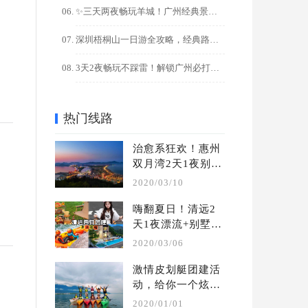
✨三天两夜畅玩羊城！广州经典景点+美食全攻略
深圳梧桐山一日游全攻略，经典路线+隐藏玩法解锁
3天2夜畅玩不踩雷！解锁广州必打卡的10大宝藏景点
热门线路
治愈系狂欢！惠州
双月湾2天1夜别墅
轰趴团建攻略
2020/03/10
嗨翻夏日！清远2
天1夜漂流+别墅轰
趴团建攻略
2020/03/06
激情皮划艇团建活
动，给你一个炫酷
的水上团建 | 夏季 
2020/01/01