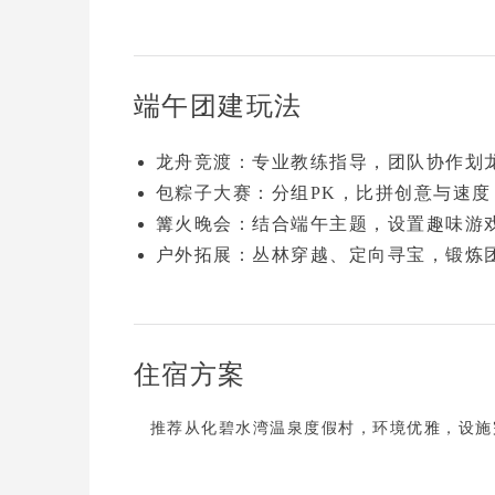
端午团建玩法
龙舟竞渡
：专业教练指导，团队协作划
包粽子大赛
：分组PK，比拼创意与速
篝火晚会
：结合端午主题，设置趣味游
户外拓展
：丛林穿越、定向寻宝，锻炼
住宿方案
推荐
从化碧水湾温泉度假村
，环境优雅，设施