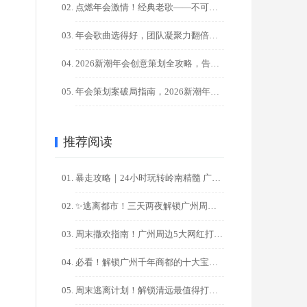
点燃年会激情！经典老歌——不可替代的气氛引擎！?
年会歌曲选得好，团队凝聚力翻倍！HR必藏100+金曲清单
2026新潮年会创意策划全攻略，告别千篇一律，点燃团队激情！
年会策划案破局指南，2026新潮年会创意，让00后员工直呼过 ...
推荐阅读
暴走攻略｜24小时玩转岭南精髓 广州一日游精华路线
✨逃离都市！三天两夜解锁广州周边秘境之旅✨
周末撒欢指南！广州周边5大网红打卡地一日游攻略
必看！解锁广州千年商都的十大宝藏打卡地，一日游/周末游攻略
周末逃离计划！解锁清远最值得打卡的十大秘境（广州出发2天1夜 ...