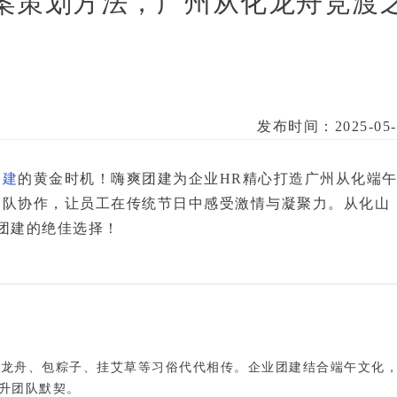
案策划方法，广州从化龙舟竞渡
发布时间：2025-05-
团建
的黄金时机！
嗨爽团建
为企业HR精心打造
广州从化端
团队协作
，让员工在传统节日中感受激情与凝聚力。从化山
团建的绝佳选择！
赛龙舟、包粽子、挂艾草等习俗代代相传。
企业团建结合端午文化
升团队默契。