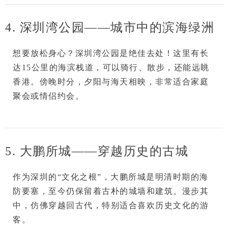
4. 深圳湾公园——城市中的滨海绿洲
想要放松身心？
深圳湾公园
是绝佳去处！这里有长
达15公里的海滨栈道，可以骑行、散步，还能远眺
香港。傍晚时分，夕阳与海天相映，非常适合
家庭
聚会
或
情侣约会
。
5. 大鹏所城——穿越历史的古城
作为深圳的“文化之根”，
大鹏所城
是明清时期的海
防要塞，至今仍保留着古朴的城墙和建筑。漫步其
中，仿佛穿越回古代，特别适合喜欢
历史文化
的游
客。