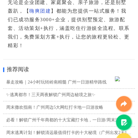
无论是
企业团建、家庭聚会、亲子旅游，还是别墅
轰趴
，【
嗨爽团建
】都能为您提供一站式服务！我
们已成功服务
3000+企业
，提供
别墅预定、旅游配
套、活动策划+执行
，涵盖
吃住行游娱
全流程。联系
我们，
免费策划方案+执行
，让您的旅程更轻松、更
精彩！
推荐阅读
暴走攻略｜24小时玩转岭南精髓 广州一日游精华路线
✨逃离都市！三天两夜解锁广州周边秘境之旅✨
周末撒欢指南！广州周边5大网红打卡地一日游攻略
必看！解锁广州千年商都的十大宝藏打卡地，一日游/周末游攻略
周末逃离计划！解锁清远最值得打卡的十大秘境（广州出发2天1夜 ...