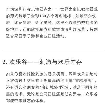
作为深圳的标志性景点之一，
世界之窗
以微缩景观
的形式展示了全球130多个著名地标，如埃菲尔铁
塔、比萨斜塔、金字塔等。这里不仅是拍照打卡的
好地方，还能欣赏精彩的歌舞表演和灯光秀，特别
适合
家庭亲子游
和
企业团建活动
。
2. 欢乐谷——刺激与欢乐并存
如果你喜欢
惊险刺激的游乐项目
，深圳欢乐谷绝对
不容错过！这里有亚洲最高的过山车“雪域雄鹰”，
还有适合小朋友的“魔幻城堡”区域，满足不同年龄
层的需求。无论是
公司团建
还是
朋友聚会
，欢乐谷
都能带来难忘的体验。