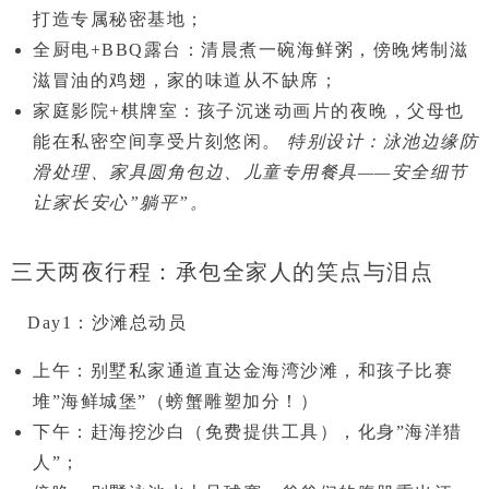
打造专属秘密基地；
全厨电+BBQ露台
：清晨煮一碗海鲜粥，傍晚烤制滋
滋冒油的鸡翅，家的味道从不缺席；
家庭影院+棋牌室
：孩子沉迷动画片的夜晚，父母也
能在私密空间享受片刻悠闲。
特别设计：泳池边缘防
滑处理、家具圆角包边、儿童专用餐具——安全细节
让家长安心”躺平”。
三天两夜行程：承包全家人的笑点与泪点
Day1：沙滩总动员
上午：别墅私家通道直达
金海湾沙滩
，和孩子比赛
堆”海鲜城堡”（螃蟹雕塑加分！）
下午：
赶海挖沙白
（免费提供工具），化身”海洋猎
人”；