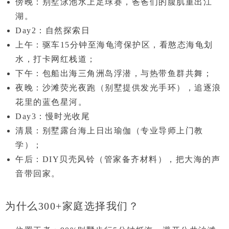
傍晚：别墅泳池
水上足球赛
，爸爸们的腹肌重出江
湖。
Day2：自然探索日
上午：驱车15分钟至
海龟湾保护区
，看憨态海龟划
水，打卡网红栈道；
下午：包船出海
三角洲岛
浮潜，与热带鱼群共舞；
夜晚：沙滩
荧光夜跑
（别墅提供发光手环），追逐浪
花里的蓝色星河。
Day3：慢时光收尾
清晨：别墅露台
海上日出瑜伽
（专业导师上门教
学）；
午后：DIY
贝壳风铃
（管家备齐材料），把大海的声
音带回家。
为什么300+家庭选择我们？