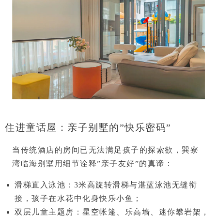
住进童话屋：亲子别墅的”快乐密码”
当传统酒店的房间已无法满足孩子的探索欲，
巽寮
湾临海别墅
用细节诠释”亲子友好”的真谛：
滑梯直入泳池
：3米高旋转滑梯与湛蓝泳池无缝衔
接，孩子在水花中化身快乐小鱼；
双层儿童主题房
：星空帐篷、乐高墙、迷你攀岩架，