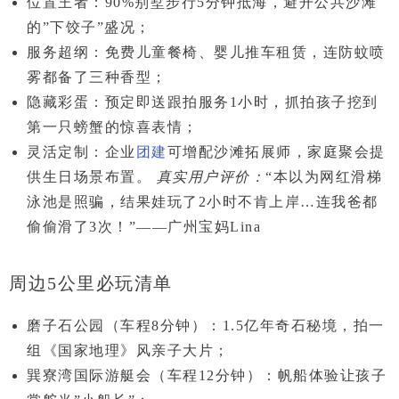
位置王者
：90%别墅步行5分钟抵海，避开公共沙滩
的”下饺子”盛况；
服务超纲
：免费儿童餐椅、婴儿推车租赁，连防蚊喷
雾都备了三种香型；
隐藏彩蛋
：预定即送
跟拍服务1小时
，抓拍孩子挖到
第一只螃蟹的惊喜表情；
灵活定制
：企业
团建
可增配沙滩拓展师，家庭聚会提
供生日场景布置。
真实用户评价：
“本以为网红滑梯
泳池是照骗，结果娃玩了2小时不肯上岸…连我爸都
偷偷滑了3次！”——广州宝妈Lina
周边5公里必玩清单
磨子石公园
（车程8分钟）：1.5亿年奇石秘境，拍一
组《国家地理》风亲子大片；
巽寮湾国际游艇会
（车程12分钟）：帆船体验让孩子