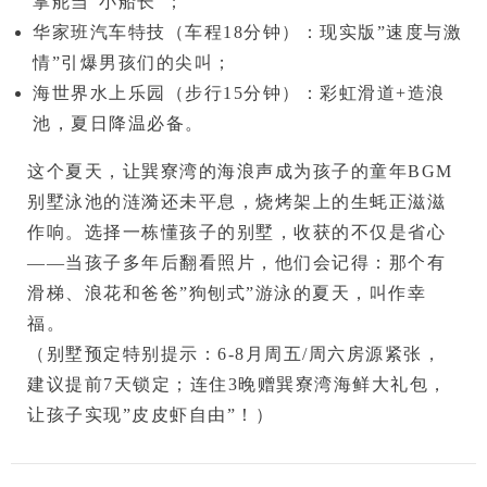
掌舵当”小船长”；
华家班汽车特技
（车程18分钟）：现实版”速度与激
情”引爆男孩们的尖叫；
海世界水上乐园
（步行15分钟）：彩虹滑道+造浪
池，夏日降温必备。
这个夏天，让巽寮湾的海浪声成为孩子的童年BGM
别墅泳池的涟漪还未平息，烧烤架上的生蚝正滋滋
作响。选择一栋懂孩子的别墅，收获的不仅是省心
——当孩子多年后翻看照片，他们会记得：那个有
滑梯、浪花和爸爸”狗刨式”游泳的夏天，叫作
幸
福
。

（别墅预定特别提示：6-8月周五/周六房源紧张，
建议提前7天锁定；连住3晚赠
巽寮湾海鲜大礼包
，
让孩子实现”皮皮虾自由”！）