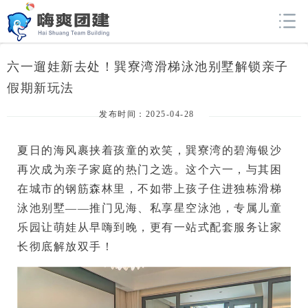
六一遛娃新去处！巽寮湾滑梯泳池别墅解锁亲子
假期新玩法
发布时间：2025-04-28
夏日的海风裹挟着孩童的欢笑，
巽寮湾的碧海银沙
再次成为亲子家庭的热门之选。这个六一，与其困
在城市的钢筋森林里，不如带上孩子住进
独栋滑梯
泳池别墅
——推门见海、私享星空泳池，专属儿童
乐园让萌娃从早嗨到晚，更有一站式配套服务让家
长彻底解放双手！