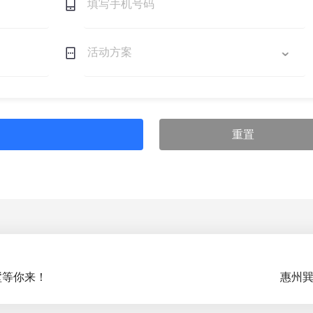
重置
墅等你来！
惠州