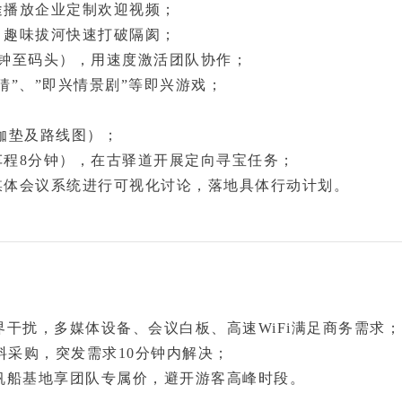
途播放企业定制欢迎视频；
、趣味拔河快速打破隔阂；
分钟至码头），用速度激活团队协作；
猜”、”即兴情景剧”等即兴游戏；
伽垫及路线图）；
车程8分钟），在古驿道开展定向寻宝任务；
媒体会议系统进行可视化讨论，落地具体行动计划。
干扰，多媒体设备、会议白板、高速WiFi满足商务需求；
料采购，突发需求10分钟内解决；
帆船基地享团队专属价，避开游客高峰时段。