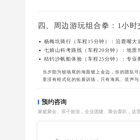
四、周边游玩组合拳：1小时
杨梅坑骑行
（车程15分钟）：沿鹿嘴
七娘山科考路线
（车程20分钟）：地
桔钓沙帆船体验
（车程25分钟）：专业
当夕阳为较场尾的海面镀上金边，你的团队可
里没有程式化的拓展训练，只有
海风、笑声与
预约咨询
家庭聚会、亲子旅游，企业团建、聚会轰趴，这