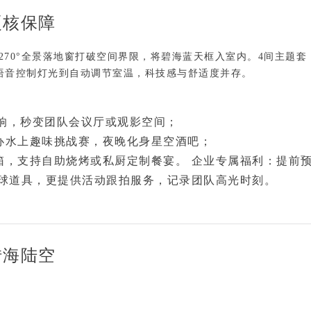
硬核保障
270°全景落地窗打破空间界限，将碧海蓝天框入室内。4间主题套
语音控制灯光到自动调节室温，科技感与舒适度并存。
响，秒变
团队会议厅
或
观影空间
；
办
水上趣味挑战赛
，夜晚化身
星空酒吧
；
箱，支持
自助烧烤
或
私厨定制餐宴
。 企业专属福利：提前
球道具
，更提供活动跟拍服务，记录团队高光时刻。
转海陆空