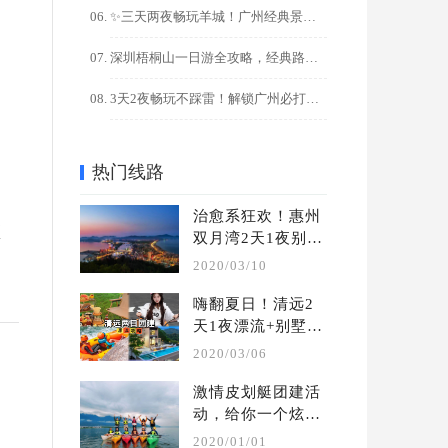
✨三天两夜畅玩羊城！广州经典景点+美食全攻略
深圳梧桐山一日游全攻略，经典路线+隐藏玩法解锁
3天2夜畅玩不踩雷！解锁广州必打卡的10大宝藏景点
热门线路
治愈系狂欢！惠州
预
双月湾2天1夜别墅
轰趴团建攻略
2020/03/10
嗨翻夏日！清远2
天1夜漂流+别墅轰
趴团建攻略
2020/03/06
激情皮划艇团建活
动，给你一个炫酷
的水上团建 | 夏季 
2020/01/01