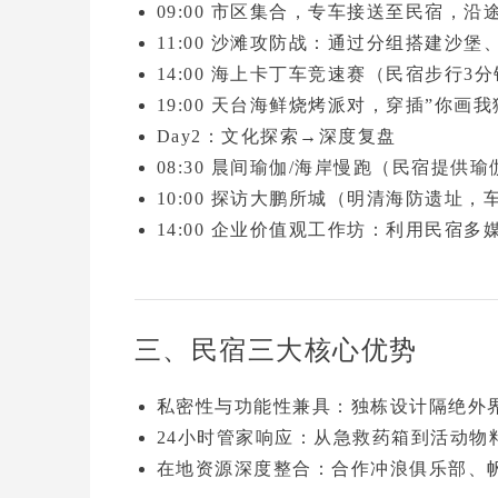
09:00
市区集合，专车接送至民宿，沿
11:00
沙滩攻防战
：通过分组搭建沙堡
14:00
海上卡丁车竞速赛
（民宿步行3
19:00
天台海鲜烧烤派对
，穿插”你画我
Day2：文化探索→深度复盘
08:30
晨间瑜伽/海岸慢跑（民宿提供瑜
10:00
探访
大鹏所城
（明清海防遗址，
14:00
企业价值观工作坊
：利用民宿多
三、民宿三大核心优势
私密性与功能性兼具
：独栋设计隔绝外界
24小时管家响应
：从急救药箱到活动物
在地资源深度整合
：合作冲浪俱乐部、