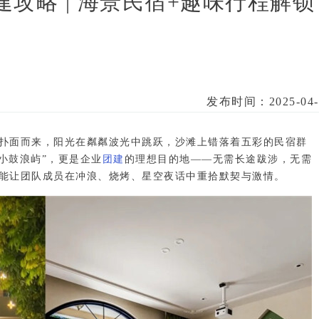
攻略 | 海景民宿+趣味行程解锁
发布时间：2025-04-
扑面而来，阳光在粼粼波光中跳跃，沙滩上错落着五彩的民宿群
圳小鼓浪屿”，更是企业
团建
的理想目的地——
无需长途跋涉，无需
能让团队成员在冲浪、烧烤、星空夜话中重拾默契与激情。