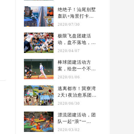
...
绝绝子！汕尾别墅
轰趴+海景打卡两
天一夜团建攻略
2020/07/30
极限飞盘团建活
动，盘不落地，永
不放弃  | 户外团建 
2020/04/07
...
棒球团建活动方
案，给您一个不一
样的体验  |  户外 
2020/01/06
...
逃离都市！巽寮湾
2天1夜治愈系团建
攻略?别墅轰趴保
2020/06/30
姆 ...
漂流团建活动，团
队一起“浪”一
起“嗨” ！ | 夏季 
2020/03/02