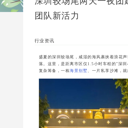
深圳较场尾两天一夜团建
团队新活力
行业资讯
盛夏的深圳较场尾
，咸湿的海风裹挟着浪花声
落。这里，是距离市区仅1.5小时车程的”深
复杂筹备
，一栋
海景别墅
、一片私享沙滩，就