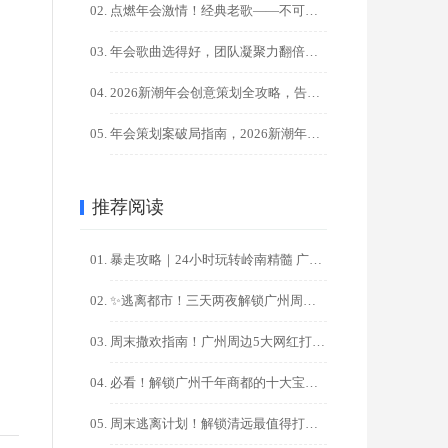
点燃年会激情！经典老歌——不可替代的气氛引擎！?
年会歌曲选得好，团队凝聚力翻倍！HR必藏100+金曲清单
2026新潮年会创意策划全攻略，告别千篇一律，点燃团队激情！
年会策划案破局指南，2026新潮年会创意，让00后员工直呼过 ...
推荐阅读
暴走攻略｜24小时玩转岭南精髓 广州一日游精华路线
✨逃离都市！三天两夜解锁广州周边秘境之旅✨
周末撒欢指南！广州周边5大网红打卡地一日游攻略
必看！解锁广州千年商都的十大宝藏打卡地，一日游/周末游攻略
周末逃离计划！解锁清远最值得打卡的十大秘境（广州出发2天1夜 ...