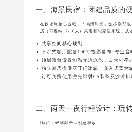
一、海景民宿：团建品质的
在较场尾核心区域，
「屿海时光」独栋别墅
以
房（可容纳12-16人）采用
智能家居系统
，从
共享空间精心规划
：
下沉式客厅配备100寸投影幕布+专业音
顶层露台设置恒温无边泳池，白天可举
独立厨房提供双开门冰箱、嵌入式蒸烤
订可免费使用
激光镭射CS装备
及
沙滩排
二、两天一夜行程设计：玩
Day1：破冰融合→创意释放