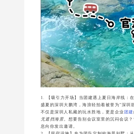
1. 【吸引力开场】当团建遇上夏日海岸线：
盛夏的深圳大鹏湾，海浪轻拍着被誉为”深圳鼓
不仅是深圳人私藏的玩水胜地，更是企业
团建
无遮挡海景
。想要告别会议室里的沉闷会议？
2. 【民宿设施】专为团队定制的海景别墅：