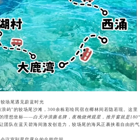
在较场尾遇见蔚蓝时光
浪屿”的较场尾沙滩，300余栋彩绘民宿在椰林间若隐若现。这里
的理想坐标——
白天冲浪撕名牌，夜晚烧烤观星，推开窗就是180
让团队在蓝天碧海间激发创造力，较场尾的海风正裹挟着自由的气
从会议室到星空露台的全能空间