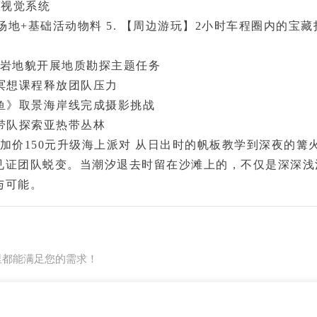
面视觉系统
宿+场地+基础活动物料
5. 【周边游玩】2小时车程圈内的宝藏
山岩地貌开展地质勘探主题任务
冥想课程释放团队压力
鱼》取景海岸线完成摄影挑战
带队探索亚热带丛林
加价150元升级海上派对 从日出时的帆板教学到深夜的篝
见证团队蜕变。当潮汐退去时留在沙滩上的，不仅是深深浅
与可能。
里都能满足您的需求！