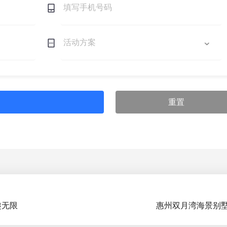
重置
趣无限
惠州双月湾海景别