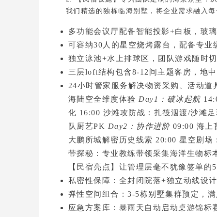
我们精选的
独栋临海别墅
，将企业需求融入每
多功能会议厅
配备智能投影+白板，玻
可容纳30人的
星空烧烤露台
，配备专业
独立泳池+水上排球区
，团队游戏随时
三层loft结构包含
8-12间主题客房
，地中
24小时管家服务
解决物资采购、活动道
海陆空全维度体验
Day1：破冰起航
14
化 16:00 沙滩攻防战：扎筏泅渡/沙滩
队厨艺PK
Day2：协作进阶
09:00 
大鹏所城解密历史线索 20:00 星空
带探秘：专业教练带领采集海洋生物标本 
【民宿亮点】让管理层毫不犹豫签单的
私密性保障
：全封闭院落+独立动线设
弹性空间组合
：3-5栋别墅集群预定，
应急方案库
：暴雨天自动启动桌游锦标