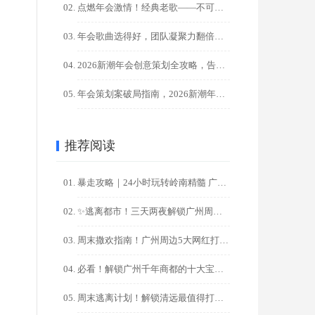
点燃年会激情！经典老歌——不可替代的气氛引擎！?
年会歌曲选得好，团队凝聚力翻倍！HR必藏100+金曲清单
2026新潮年会创意策划全攻略，告别千篇一律，点燃团队激情！
年会策划案破局指南，2026新潮年会创意，让00后员工直呼过 ...
推荐阅读
暴走攻略｜24小时玩转岭南精髓 广州一日游精华路线
✨逃离都市！三天两夜解锁广州周边秘境之旅✨
周末撒欢指南！广州周边5大网红打卡地一日游攻略
°
必看！解锁广州千年商都的十大宝藏打卡地，一日游/周末游攻略
周末逃离计划！解锁清远最值得打卡的十大秘境（广州出发2天1夜 ...