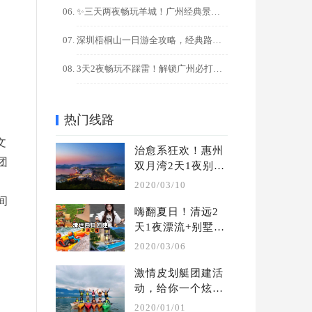
✨三天两夜畅玩羊城！广州经典景点+美食全攻略
深圳梧桐山一日游全攻略，经典路线+隐藏玩法解锁
3天2夜畅玩不踩雷！解锁广州必打卡的10大宝藏景点
热门线路
：
文
治愈系狂欢！惠州
团
双月湾2天1夜别墅
在
轰趴团建攻略
2020/03/10
潮间
嗨翻夏日！清远2
.
天1夜漂流+别墅轰
趴团建攻略
2020/03/06
激情皮划艇团建活
动，给你一个炫酷
的水上团建 | 夏季 
2020/01/01