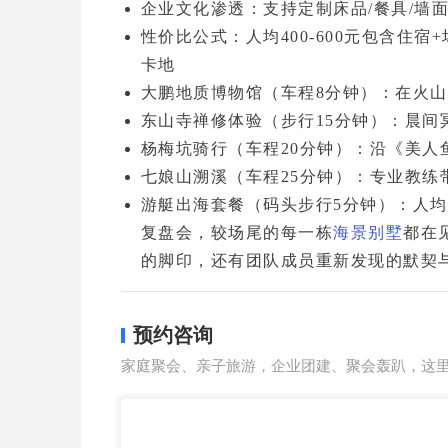
企业文化渗透
：支持定制床品/餐具/墙
性价比公式
：人均400-600元包含住
卡地
大鹏地质博物馆
（车程8分钟）：在火
东山寺禅修体验
（步行15分钟）：晨间
杨梅坑骑行
（车程20分钟）：沿《美人
七娘山溯溪
（车程25分钟）：专业教练
游艇出海套餐
（码头步行5分钟）：人均
复盘会，较场尾的每一栋
海景别墅
都在
的脚印，还有团队成员重新发现的默契
预约咨询
家庭聚会、亲子旅游，企业团建、聚会轰趴，这