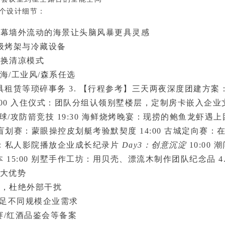
个设计细节：
璃幕墙外流动的海景让头脑风暴更具灵感
级烤架与冷藏设备
切换清凉模式
海/工业风/森系任选
具租赁等琐碎事务
3. 【行程参考】三天两夜深度团建方案
:00 入住仪式：团队分组认领别墅楼层，定制房卡嵌入企业
足球/攻防箭竞技 19:30 海鲜烧烤晚宴：现捞的鲍鱼龙虾遇上
海上盲划赛：蒙眼操控皮划艇考验默契度 14:00 古城定向赛：
剧场：私人影院播放企业成长纪录片
Day3：创意沉淀
10:00 
15:00 别墅手作工坊：用贝壳、漂流木制作团队纪念品
4
5大优势
计，杜绝外部干扰
满足不同规模企业需求
赛/红酒品鉴会等备案