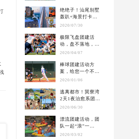
...
绝绝子！汕尾别墅
打
轰趴+海景打卡两
天一夜团建攻略
2020/07/30
极限飞盘团建活
动，盘不落地，永
不放弃  | 户外团建 
2020/04/07
...
火
棒球团建活动方
案，给您一个不一
浅
样的体验  |  户外 
2020/01/06
...
逃离都市！巽寮湾
2天1夜治愈系团建
攻略?别墅轰趴保
2020/06/30
姆 ...
漂流团建活动，团
队一起“浪”一
起“嗨” ！ | 夏季 
2020/03/02