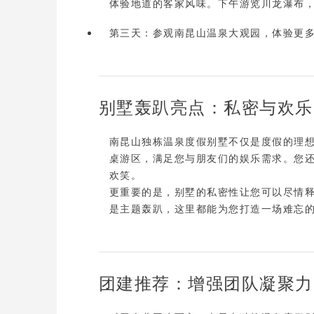
体验地道的客家风味。下午游览
川龙瀑布
第三天
：参观
南昆山温泉大观园
，体验更
别墅轰趴亮点：私密与欢乐
南昆山独栋温泉度假别墅不仅是度假的理
桌游区
，满足您与朋友们的娱乐需求。您
欢笑。

更重要的是，别墅的
私密性
让您可以尽情
是主题轰趴，这里都能为您打造一场难忘
团建推荐：增强团队凝聚力