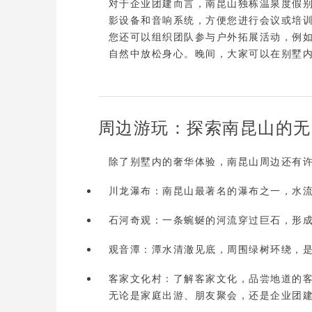
对于企业团建而言，南昆山独栋温泉度假
影设备和音响系统，方便您进行会议或培训
您还可以组织团队参与
户外拓展活动
，例
自然中放松身心。晚间，大家可以在别墅
周边游玩：探索南昆山的无
除了别墅内的奢华体验，南昆山周边还有
川龙瀑布
：南昆山最著名的瀑布之一，水
石河奇观
：一条蜿蜒的河流穿过巨石，形
观音潭
：潭水清澈见底，周围绿树环绕，
客家文化村
：了解客家文化，品尝地道的客
无论是家庭出游、朋友聚会，还是企业团