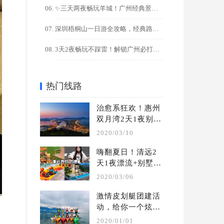
✨三天两夜畅玩羊城！广州经典景点+美食全攻略
深圳梧桐山一日游全攻略，经典路线+隐藏玩法解锁
3天2夜畅玩不踩雷！解锁广州必打卡的10大宝藏景点
热门线路
治愈系狂欢！惠州
双月湾2天1夜别墅
轰趴团建攻略
2020/03/10
嗨翻夏日！清远2
天1夜漂流+别墅轰
趴团建攻略
2020/03/06
激情皮划艇团建活
动，给你一个炫酷
的水上团建 | 夏季 
2020/01/01