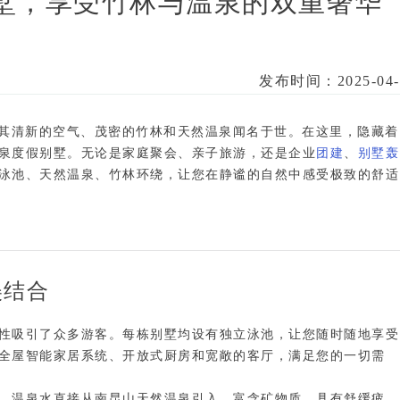
墅，享受竹林与温泉的双重奢华
发布时间：2025-04-
以其清新的空气、茂密的竹林和天然温泉闻名于世。在这里，隐藏着
泉度假别墅
。无论是家庭聚会、亲子旅游，还是企业
团建
、
别墅轰
泳池、天然温泉、竹林环绕
，让您在静谧的自然中感受极致的舒适
美结合
性
吸引了众多游客。每栋别墅均设有
独立泳池
，让您随时随地享受
全屋智能家居系统
、
开放式厨房
和
宽敞的客厅
，满足您的一切需
，温泉水直接从南昆山天然温泉引入，富含矿物质，具有舒缓疲