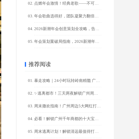
点燃年会激情！经典老歌——不可替代的气氛引擎！?
年会歌曲选得好，团队凝聚力翻倍！HR必藏100+金曲清单
2026新潮年会创意策划全攻略，告别千篇一律，点燃团队激情！
年会策划案破局指南，2026新潮年会创意，让00后员工直呼过 ...
推荐阅读
暴走攻略｜24小时玩转岭南精髓 广州一日游精华路线
✨逃离都市！三天两夜解锁广州周边秘境之旅✨
周末撒欢指南！广州周边5大网红打卡地一日游攻略
必看！解锁广州千年商都的十大宝藏打卡地，一日游/周末游攻略
周末逃离计划！解锁清远最值得打卡的十大秘境（广州出发2天1夜 ...