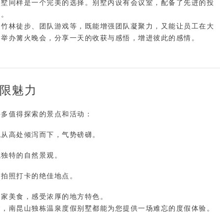
别墅同样是一个完美的选择。别墅内设有
会议室
，配备了先进的投
。

如竹林徒步、团队游戏等，既能增强团队凝聚力，又能让员工在大
内举办
篝火晚会
，分享一天的收获与感悟，增进彼此的感情。
限魅力
许多值得探索的景点和活动：
流从高处倾泻而下，气势磅礴。
成独特的自然景观。
是拍照打卡的绝佳地点。
家美食，感受浓厚的地方特色。

建，南昆山独栋温泉度假别墅都能为您提供一场难忘的度假体验。