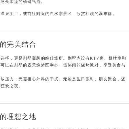
，感受水流的磅礴气势。
多温泉项目，或前往附近的
白水寨景区
，欣赏壮观的瀑布群。
的完美结合
想选择，更是
别墅轰趴
的绝佳场所。别墅内设有
KTV房
、
棋牌室
和
还可以在别墅的
露天烧烤区
举办一场热闹的烧烤派对，享受美食与
释放压力，无需担心外界的干扰。无论是生日派对、朋友聚会，还
的狂欢之夜。
的理想之地