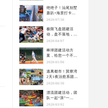
...
绝绝子！汕尾别墅
轰趴+海景打卡两
天一夜团建攻略
2020/07/30
极限飞盘团建活
动，盘不落地，永
不放弃  | 户外团建 
2020/04/07
...
棒球团建活动方
案，给您一个不一
样的体验  |  户外 
2020/01/06
...
逃离都市！巽寮湾
2天1夜治愈系团建
攻略?别墅轰趴保
2020/06/30
姆 ...
漂流团建活动，团
队一起“浪”一
起“嗨” ！ | 夏季 
2020/03/02