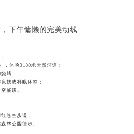
情，下午慵懒的完美动线
远；
），体验3180米天然河道；
助烧烤；
游竞技
或补眠休整；
星空畅谈。
网红悬空步道；
嘴森林公园
徒步。