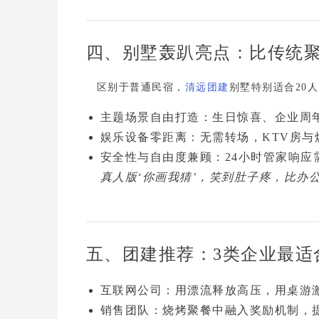
四、别墅轰趴亮点：比传统聚
区别于普通民宿，
清远团建
别墅特别适合20
主题场景自由打造
：生日惊喜、企业周
娱乐设备零距离
：无需转场，
KTV房
安全性与自由度兼顾
：24小时管家响
真人版‘你画我猜’，笑到肚子疼，比办
五、团建推荐：3类企业最适
互联网公司
：用漂流释放高压，用桌游
销售团队
：烧烤聚餐中融入奖励机制，