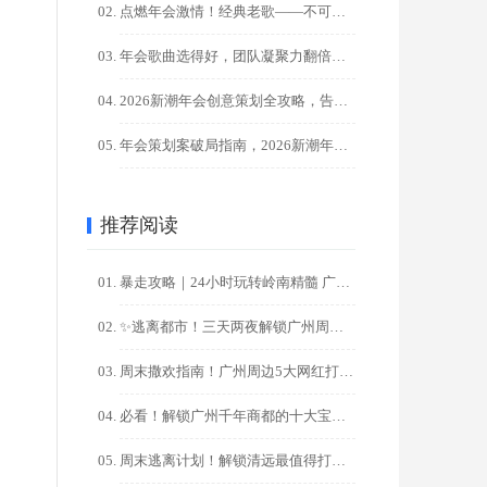
点燃年会激情！经典老歌——不可替代的气氛引擎！?
年会歌曲选得好，团队凝聚力翻倍！HR必藏100+金曲清单
2026新潮年会创意策划全攻略，告别千篇一律，点燃团队激情！
年会策划案破局指南，2026新潮年会创意，让00后员工直呼过 ...
推荐阅读
暴走攻略｜24小时玩转岭南精髓 广州一日游精华路线
✨逃离都市！三天两夜解锁广州周边秘境之旅✨
周末撒欢指南！广州周边5大网红打卡地一日游攻略
必看！解锁广州千年商都的十大宝藏打卡地，一日游/周末游攻略
周末逃离计划！解锁清远最值得打卡的十大秘境（广州出发2天1夜 ...