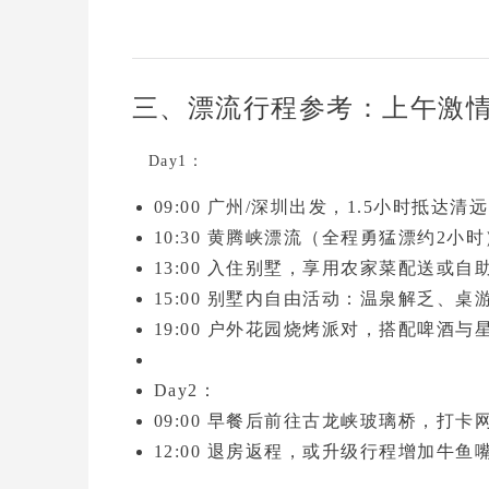
三、漂流行程参考：上午激
Day1：
09:00 广州/深圳出发，1.5小时抵达清
10:30
黄腾峡漂流
（全程勇猛漂约2小时
13:00 入住别墅，享用
农家菜配送
或自
15:00 别墅内自由活动：
温泉解乏、桌
19:00
户外花园烧烤派对
，搭配啤酒与
Day2：
09:00 早餐后前往
古龙峡玻璃桥
，打卡
12:00 退房返程，或升级行程增加
牛鱼