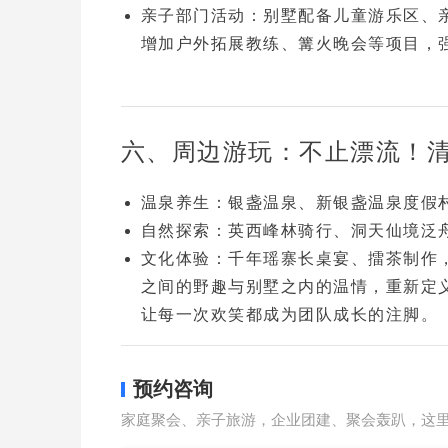
亲子部门活动
：别墅配备
儿童游乐区、
增加
户外拓展教练、篝火晚会
等项目，
六、周边游玩：不止漂流！
温泉养生
：银盏温泉、新银盏温泉度假
自然探索
：英西峰林骑行、洞天仙境泛
文化体验
：千年瑶寨长桌宴、擂茶制作
之间的野趣
与
别墅之内的温情
，重新定
让每一次欢笑都成为团队成长的注脚。
预约咨询
家庭聚会、亲子旅游，企业团建、聚会轰趴，这