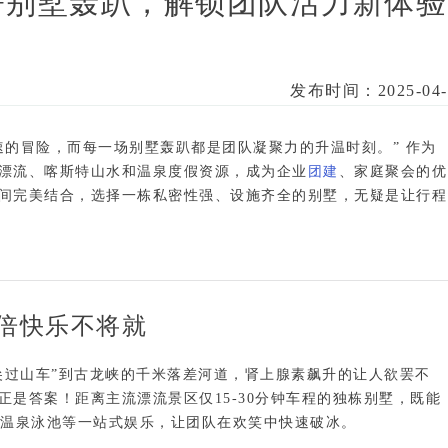
+别墅轰趴，解锁团队活力新体验
发布时间：2025-04-
速的冒险，而每一场别墅轰趴都是团队凝聚力的升温时刻。”
 作为
漂流、喀斯特山水
和
温泉度假
资源，成为企业
团建
、家庭聚会的优
间完美结合，选择一栋
私密性强、设施齐全的别墅
，无疑是让行程
倍快乐不将就
尖过山车”到
古龙峡
的千米落差河道，肾上腺素飙升的让人欲罢不
正是答案！距离主流漂流景区仅
15-30分钟车程
的独栋别墅，既能
、温泉泳池
等一站式娱乐，让团队在欢笑中快速破冰。