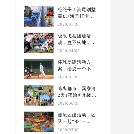
...
绝绝子！汕尾别墅
轰趴+海景打卡两
天一夜团建攻略
2020/07/30
极限飞盘团建活
动，盘不落地，永
不放弃  | 户外团建 
2020/04/07
...
棒球团建活动方
案，给您一个不一
样的体验  |  户外 
2020/01/06
...
逃离都市！巽寮湾
2天1夜治愈系团建
攻略?别墅轰趴保
2020/06/30
姆 ...
漂流团建活动，团
队一起“浪”一
起“嗨” ！ | 夏季 
2020/03/02