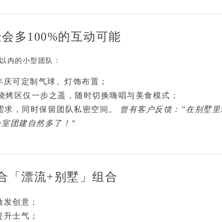
会多100%的互动可能
人以内的小型团队：
年庆可定制气球、灯饰布置；
与烧烤区仅一步之遥
，随时切换嗨唱与美食模式；
应需求，同时保留团队私密空间。
曾有客户反馈：”在别墅里
公室团建自然多了！”
合「漂流+别墅」组合
激发创意；
提升士气；