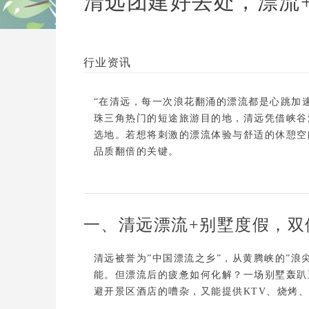
清远团建好去处，漂流
行业资讯
“在清远，每一次浪花翻涌的漂流都是心跳加
珠三角热门的短途旅游目的地，清远凭借
峡谷
选地。若想将刺激的漂流体验与舒适的休憩空
品质翻倍的关键。
一、清远漂流+别墅度假，双
清远被誉为”中国漂流之乡”，从
黄腾峡
的”浪
能。但漂流后的疲惫如何化解？一场
别墅轰趴
避开景区酒店的嘈杂，又能提供
KTV、烧烤