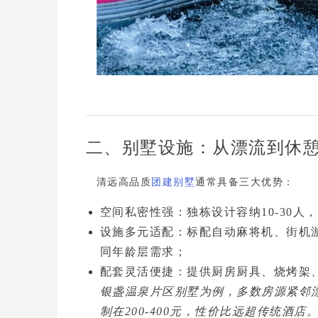
二、别墅设施：从漂流到休
清远高品质
团建别墅
通常具备三大优势：
空间私密性强
：独栋设计容纳10-30人，
设施多元适配
：标配
自动麻将机、街机
同年龄层需求；
配套灵活便捷
：提供
厨房厨具、烧烤架
银盏温泉片区别墅为例，多数房源紧邻漂
制在200-400元，性价比远超传统酒店