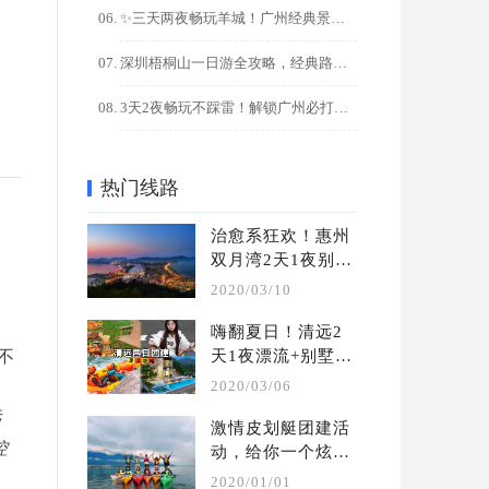
✨三天两夜畅玩羊城！广州经典景点+美食全攻略
深圳梧桐山一日游全攻略，经典路线+隐藏玩法解锁
3天2夜畅玩不踩雷！解锁广州必打卡的10大宝藏景点
热门线路
治愈系狂欢！惠州
双月湾2天1夜别墅
轰趴团建攻略
2020/03/10
嗨翻夏日！清远2
不
天1夜漂流+别墅轰
趴团建攻略
2020/03/06
远
激情皮划艇团建活
控
动，给你一个炫酷
的水上团建 | 夏季 
2020/01/01