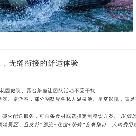
憩，无缝衔接的舒适体验
花园庭院、露台茶座
让团队活动不受干扰；
游戏、桌游室
，部分别墅配备
私人温泉池、星空影院
，满足
、碳火配送
服务，可自备食材或选择定制餐饮方案。
以清
流景区，且支持”漂流+住宿+烧烤”套餐预订，人均费用
。